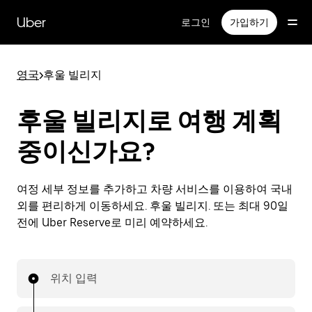
메
인
Uber
로그인
가입하기
콘
텐
츠
영국
>
후울 빌리지
로
건
너
후울 빌리지로 여행 계획
뛰
기
중이신가요?
여정 세부 정보를 추가하고 차량 서비스를 이용하여 국내
외를 편리하게 이동하세요. 후울 빌리지. 또는 최대 90일
전에 Uber Reserve로 미리 예약하세요.
위치 입력