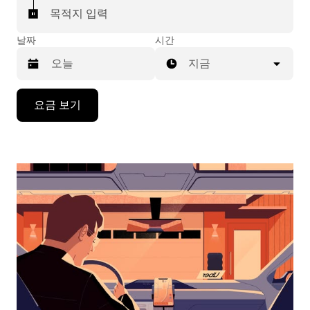
목적지 입력
날짜
시간
지금
캘
요금 보기
린
더
를
조
작
하
려
면
아
래
화
살
표
키