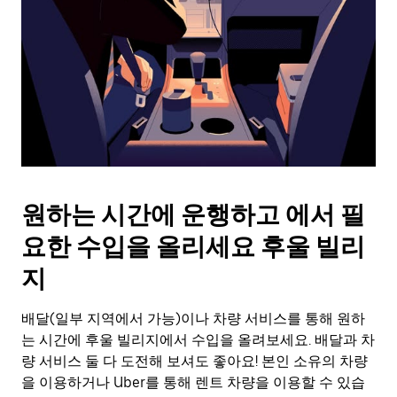
를
눌
러
날
짜
를
선
택
하
세
요.
원하는 시간에 운행하고 에서 필
캘
린
요한 수입을 올리세요 후울 빌리
더
를
지
닫
으
배달(일부 지역에서 가능)이나 차량 서비스를 통해 원하
려
는 시간에 후울 빌리지에서 수입을 올려보세요. 배달과 차
면
Esc
량 서비스 둘 다 도전해 보셔도 좋아요! 본인 소유의 차량
키
을 이용하거나 Uber를 통해 렌트 차량을 이용할 수 있습
를