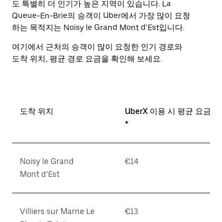
도 특별히 더 인기가 높은 지역이 있습니다. La
표
Queue-En-Brie의 승객이 Uber에서 가장 많이 요청
키
하는 목적지는 Noisy le Grand Mont d’Est입니다.
를
눌
여기에서 근처의 승객이 많이 요청한 인기 경로와
러
도착 위치, 평균 경로 요금을 확인해 보세요.
날
짜
를
선
택
도착 위치
UberX 이용 시 평균 요금
하
세
*
요.
캘
린
Noisy le Grand
€14
더
를
Mont d’Est
닫
으
려
Villiers sur Marne Le
€13
면