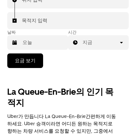
목적지 입력
날짜
시간
지금
캘
요금 보기
린
더
를
조
La Queue-En-Brie의 인기 목
작
하
적지
려
면
아
Uber가 만듭니다 La Queue-En-Brie간편하게 이동
래
하세요. Uber 승객이라면 어디든 원하는 목적지로
화
향하는 차량 서비스를 요청할 수 있지만, 그중에서
살