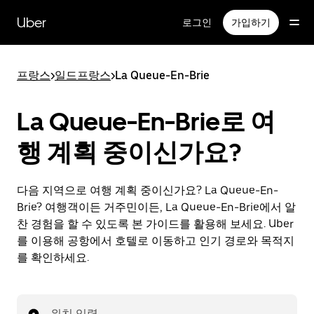
메
인
Uber
로그인
가입하기
콘
텐
츠
프랑스
>
일드프랑스
>
La Queue-En-Brie
로
건
너
La Queue-En-Brie로 여
뛰
기
행 계획 중이신가요?
다음 지역으로 여행 계획 중이신가요? La Queue-En-
Brie? 여행객이든 거주민이든, La Queue-En-Brie에서 알
찬 경험을 할 수 있도록 본 가이드를 활용해 보세요. Uber
를 이용해 공항에서 호텔로 이동하고 인기 경로와 목적지
를 확인하세요.
위치 입력