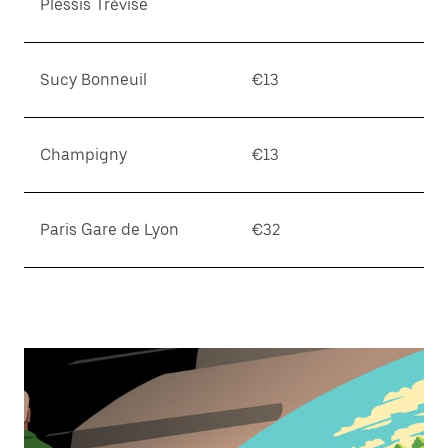
Plessis Trévise
Esc
키
를
누
Sucy Bonneuil
€13
르
세
요.
Champigny
€13
Paris Gare de Lyon
€32