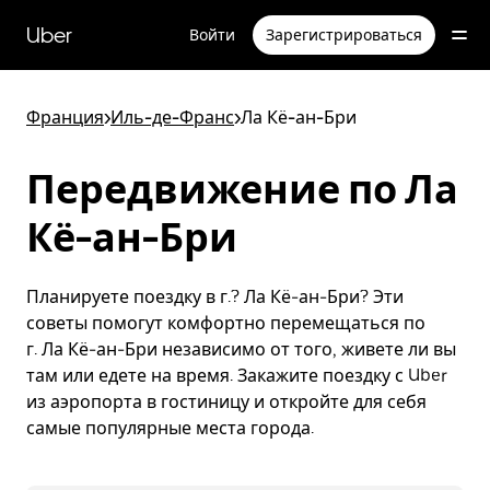
Пропустить
и
Uber
Войти
Зарегистрироваться
перейти
к
основному
содержимому
Франция
>
Иль-де-Франс
>
Ла Кё-ан-Бри
Передвижение по Ла
Кё-ан-Бри
Планируете поездку в г.? Ла Кё-ан-Бри? Эти
советы помогут комфортно перемещаться по
г. Ла Кё-ан-Бри независимо от того, живете ли вы
там или едете на время. Закажите поездку с Uber
из аэропорта в гостиницу и откройте для себя
самые популярные места города.