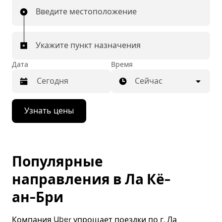
Введите местоположение
Укажите пункт назначения
Дата
Время
Сейчас
Нажмите
Узнать цены
стрелку
вниз,
чтобы
перейти
к
Популярные
календарю
и
направления в Ла Кё-
выбрать
дату.
ан-Бри
Чтобы
закрыть
календарь,
Компания Uber упрощает поездки по г. Ла
нажмите