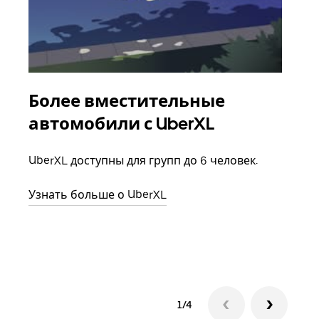
Более вместительные
Гр
автомобили с UberXL
Когд
семь
UberXL доступны для групп до 6 человек.
выбр
назн
Узнать больше о UberXL
Узна
1/4