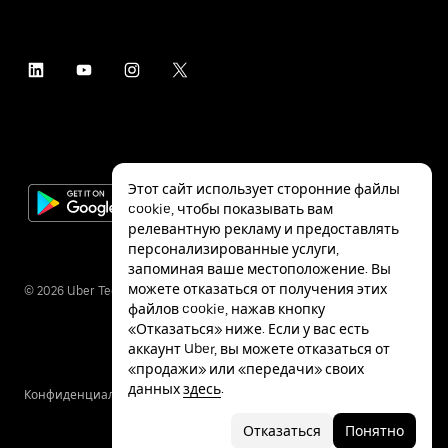
Этот сайт использует сторонние файлы
cookie, чтобы показывать вам
релевантную рекламу и предоставлять
персонализированные услуги,
запоминая ваше местоположение. Вы
можете отказаться от получения этих
©
2026
Uber Technologies Inc.
файлов cookie, нажав кнопку
«Отказаться» ниже. Если у вас есть
аккаунт Uber, вы можете отказаться от
«продажи» или «передачи» своих
данных
здесь
.
Конфиденциальность
Специальные
Условия
возможности
Отказаться
Понятно