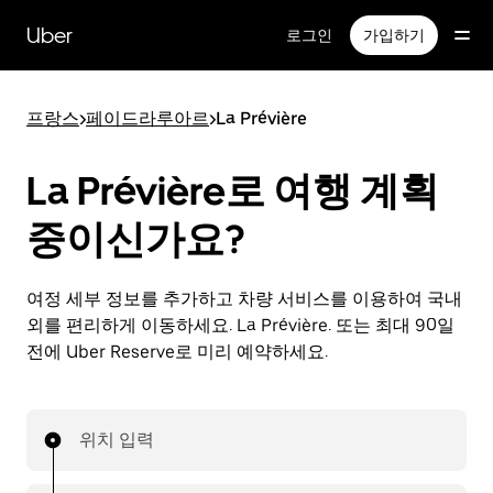
메
인
Uber
로그인
가입하기
콘
텐
츠
프랑스
>
페이드라루아르
>
La Prévière
로
건
너
La Prévière로 여행 계획
뛰
기
중이신가요?
여정 세부 정보를 추가하고 차량 서비스를 이용하여 국내
외를 편리하게 이동하세요. La Prévière. 또는 최대 90일
전에 Uber Reserve로 미리 예약하세요.
위치 입력