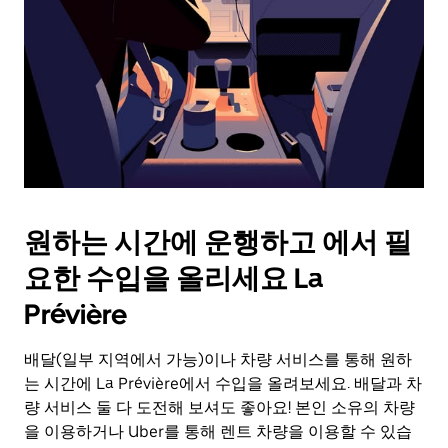
를
눌
러
날
짜
를
선
택
하
세
요.
원하는 시간에 운행하고 에서 필
캘
린
요한 수입을 올리세요 La
더
를
Prévière
닫
으
배달(일부 지역에서 가능)이나 차량 서비스를 통해 원하
려
는 시간에 La Prévière에서 수입을 올려보세요. 배달과 차
면
Esc
량 서비스 둘 다 도전해 보셔도 좋아요! 본인 소유의 차량
키
을 이용하거나 Uber를 통해 렌트 차량을 이용할 수 있습
를