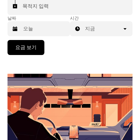
목적지 입력
날짜
시간
지금
캘
요금 보기
린
더
를
조
작
하
려
면
아
래
화
살
표
키