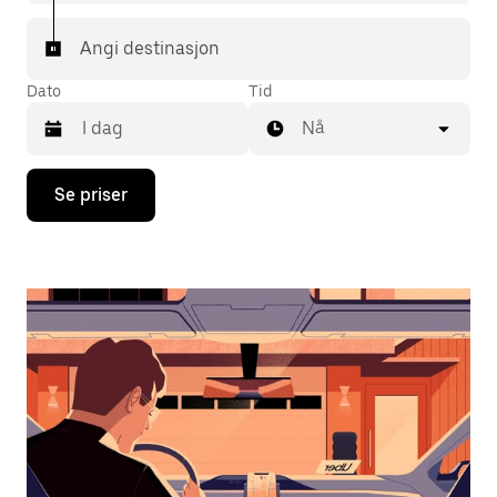
Angi destinasjon
Dato
Tid
Nå
Trykk
Se priser
på
piltast
ned
for
å
åpne
kalenderen
og
velge
en
dato.
Trykk
på
Esc-
knappen