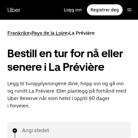
Hopp
til
Uber
Logg inn
Registrer deg
hovedinnholdet
Frankrike
>
Pays de la Loire
>
La Prévière
Bestill en tur for nå eller
senere i La Prévière
Legg til turopplysningene dine, hopp inn og gå inn
og rundt La Prévière. Eller planlegg på forhånd med
Uber Reserve når som helst i opptil 90 dager
i forveien.
Angi stedet