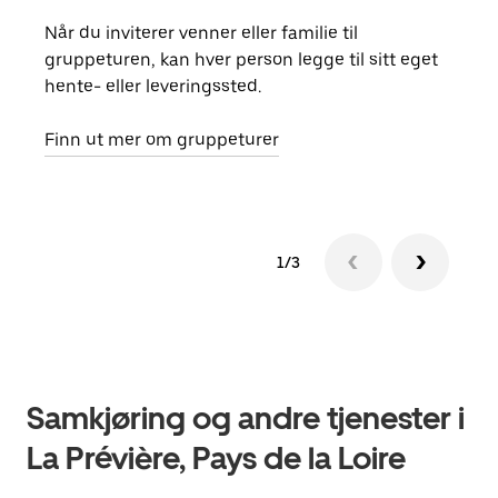
Når du inviterer venner eller familie til
Hvis
gruppeturen, kan hver person legge til sitt eget
kan 
hente- eller leveringssted.
fore
besti
Finn ut mer om gruppeturer
1/3
Samkjøring og andre tjenester i
La Prévière, Pays de la Loire