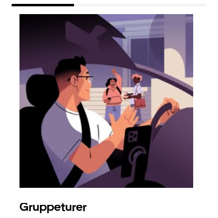
Gruppeturer
Bes