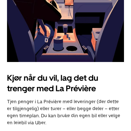
for
å
lukke
kalenderen.
Kjør når du vil, lag det du
trenger med La Prévière
Tjen penger i La Prévière med leveringer (der dette
er tilgjengelig) eller turer – eller begge deler – etter
egen timeplan. Du kan bruke din egen bil eller velge
en leiebil via Uber.