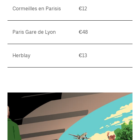
Esc
키
Cormeilles en Parisis
€12
를
누
르
Paris Gare de Lyon
€48
세
요.
Herblay
€13