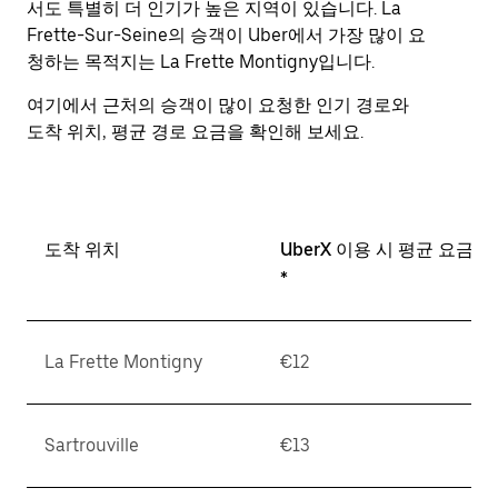
서도 특별히 더 인기가 높은 지역이 있습니다. La
표
Frette-Sur-Seine의 승객이 Uber에서 가장 많이 요
키
청하는 목적지는 La Frette Montigny입니다.
를
눌
여기에서 근처의 승객이 많이 요청한 인기 경로와
러
도착 위치, 평균 경로 요금을 확인해 보세요.
날
짜
를
선
택
도착 위치
UberX 이용 시 평균 요금
하
세
*
요.
캘
린
La Frette Montigny
€12
더
를
닫
으
Sartrouville
€13
려
면