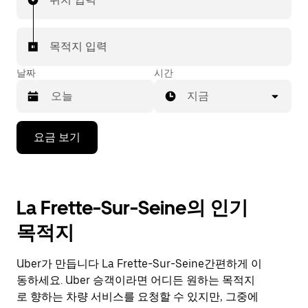
목적지 입력
날짜
시간
지금
캘
요금 보기
린
더
를
조
La Frette-Sur-Seine의 인기
작
하
목적지
려
면
아
Uber가 만듭니다 La Frette-Sur-Seine간편하게 이
래
동하세요. Uber 승객이라면 어디든 원하는 목적지
화
로 향하는 차량 서비스를 요청할 수 있지만, 그중에
살