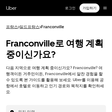
메
인
Uber
로그인
가입하기
콘
텐
츠
프랑스
>
일드프랑스
>
Franconville
로
건
너
Franconville로 여행 계획
뛰
기
중이신가요?
다음 지역으로 여행 계획 중이신가요? Franconville? 여
행객이든 거주민이든, Franconville에서 알찬 경험을 할
수 있도록 본 가이드를 활용해 보세요. Uber를 이용해 공
항에서 호텔로 이동하고 인기 경로와 목적지를 확인하세
요.
위치 입력