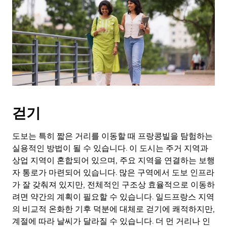
표
키
를
눌
러
날
짜
를
선
택
걷기
하
세
요.
도보는 특히 짧은 거리를 이동할 때 프랑콩빌을 탐험하는
캘
실용적인 방법이 될 수 있습니다. 이 도시는 주거 지역과
린
상업 지역이 혼합되어 있으며, 주요 지역을 연결하는 보행
더
자 통로가 마련되어 있습니다. 많은 구역에서 도보 인프라
를
가 잘 갖춰져 있지만, 전체적인 구조상 효율적으로 이동하
닫
려면 약간의 계획이 필요할 수 있습니다. 일드프랑스 지역
으
의 비교적 온화한 기후 덕분에 대체로 걷기에 쾌적하지만,
려
면
계절에 따라 날씨가 달라질 수 있습니다. 더 먼 거리나 인