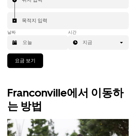
목적지 입력
날짜
시간
지금
캘
요금 보기
린
더
를
조
Franconville에서 이동하
작
하
려
는 방법
면
아
래
화
살