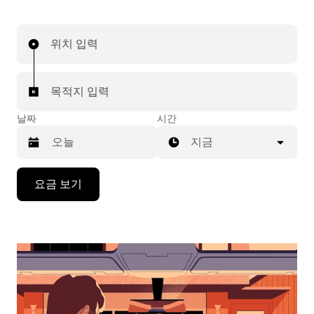
위치 입력
목적지 입력
날짜
시간
지금
캘
요금 보기
린
더
를
조
작
하
려
면
아