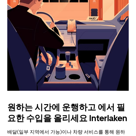
래
화
살
표
키
를
눌
러
날
짜
를
선
택
하
세
요.
원하는 시간에 운행하고 에서 필
캘
린
요한 수입을 올리세요 Interlaken
더
를
배달(일부 지역에서 가능)이나 차량 서비스를 통해 원하
닫