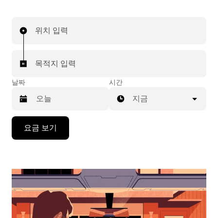
위치 입력
목적지 입력
날짜
시간
지금
캘
요금 보기
린
더
를
조
작
하
려
면
아