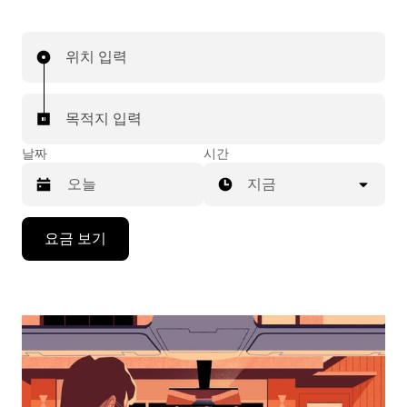
위치 입력
목적지 입력
날짜
시간
지금
캘
요금 보기
린
더
를
조
작
하
려
면
아