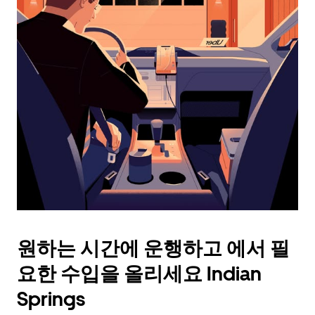
래
화
살
표
키
를
눌
러
날
짜
를
선
택
하
세
요.
원하는 시간에 운행하고 에서 필
캘
린
요한 수입을 올리세요 Indian
더
를
Springs
닫