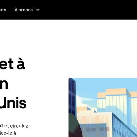
ats
À propos
et à
an
Unis
d et circulez
iez-le à