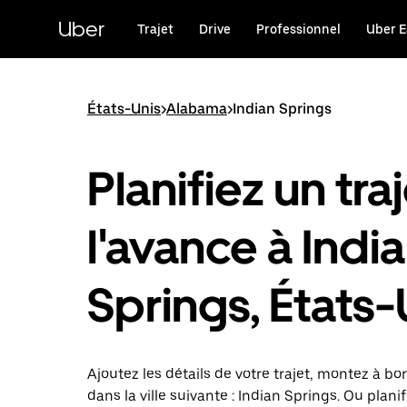
Passer
au
Uber
Trajet
Drive
Professionnel
Uber E
contenu
principal
États-Unis
>
Alabama
>
Indian Springs
Planifiez un traj
l'avance à Indi
Springs, États-
Ajoutez les détails de votre trajet, montez à bor
dans la ville suivante : Indian Springs. Ou planif