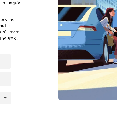
et jusqu'à
e ville,
ns les
z réserver
l'heure qui