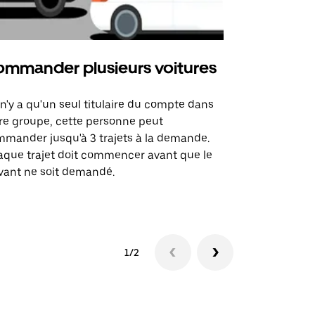
mmander plusieurs voitures
Uber Mi
l n'y a qu'un seul titulaire du compte dans
L'option Ube
re groupe, cette personne peut
certaines li
mander jusqu'à 3 trajets à la demande.
sites événem
que trajet doit commencer avant que le
vant ne soit demandé.
Voir les disp
1/2