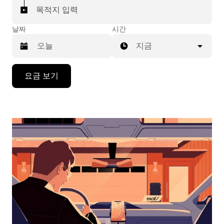
목적지 입력
날짜
시간
지금
캘
요금 보기
린
더
를
조
작
하
려
면
아
래
화
살
표
키