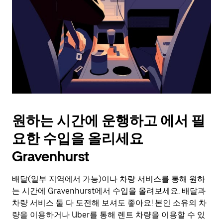
를
눌
러
날
짜
를
선
택
하
세
요.
원하는 시간에 운행하고 에서 필
캘
린
요한 수입을 올리세요
더
를
Gravenhurst
닫
으
배달(일부 지역에서 가능)이나 차량 서비스를 통해 원하
려
는 시간에 Gravenhurst에서 수입을 올려보세요. 배달과
면
Esc
차량 서비스 둘 다 도전해 보셔도 좋아요! 본인 소유의 차
키
량을 이용하거나 Uber를 통해 렌트 차량을 이용할 수 있
를