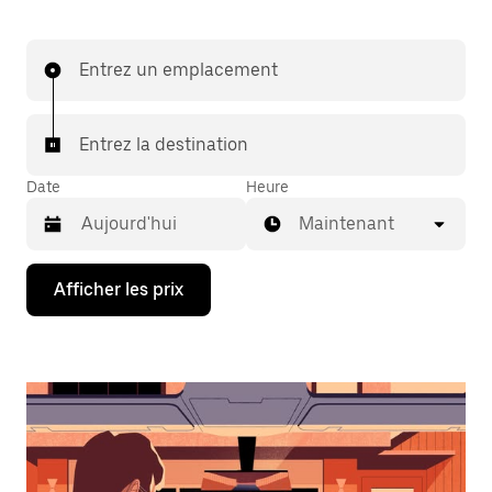
Entrez un emplacement
Entrez la destination
Date
Heure
Maintenant
Appuyez
Afficher les prix
sur
la
flèche
vers
le
bas
pour
interagir
avec
le