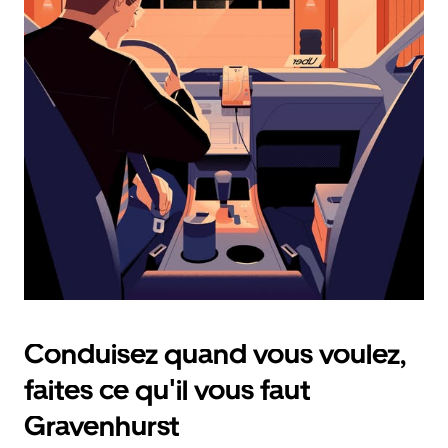
calendrier
et
sélectionner
une
date.
Appuyez
sur
la
touche
d'échappement
pour
fermer
le
calendrier.
Conduisez quand vous voulez,
faites ce qu'il vous faut
Gravenhurst