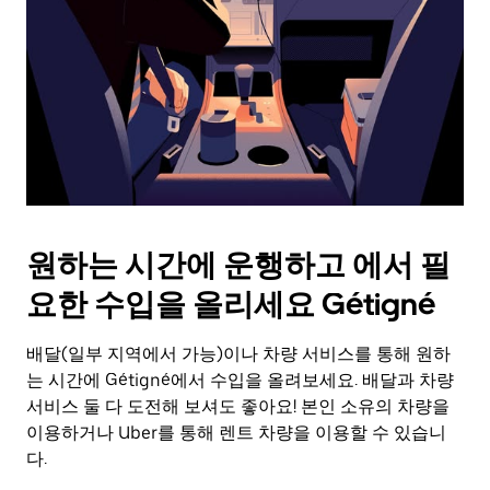
를
눌
러
날
짜
를
선
택
하
세
요.
원하는 시간에 운행하고 에서 필
캘
린
요한 수입을 올리세요 Gétigné
더
를
배달(일부 지역에서 가능)이나 차량 서비스를 통해 원하
닫
으
는 시간에 Gétigné에서 수입을 올려보세요. 배달과 차량
려
서비스 둘 다 도전해 보셔도 좋아요! 본인 소유의 차량을
면
이용하거나 Uber를 통해 렌트 차량을 이용할 수 있습니
Esc
다.
키
를