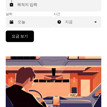
목적지 입력
날짜
시간
지금
캘
요금 보기
린
더
를
조
작
하
려
면
아
래
화
살
표
키