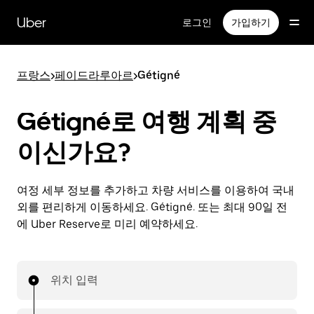
메
인
Uber
로그인
가입하기
콘
텐
츠
프랑스
>
페이드라루아르
>
Gétigné
로
건
너
Gétigné로 여행 계획 중
뛰
기
이신가요?
여정 세부 정보를 추가하고 차량 서비스를 이용하여 국내
외를 편리하게 이동하세요. Gétigné. 또는 최대 90일 전
에 Uber Reserve로 미리 예약하세요.
위치 입력