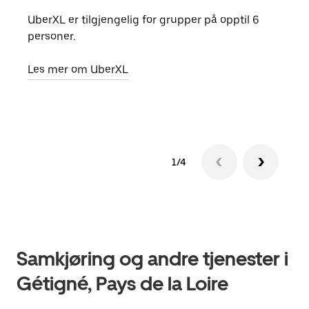
UberXL er tilgjengelig for grupper på opptil 6
Når d
personer.
grup
hent
Les mer om UberXL
Finn
1/4
Samkjøring og andre tjenester i
Gétigné, Pays de la Loire