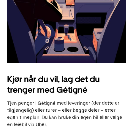
for
å
lukke
kalenderen.
Kjør når du vil, lag det du
trenger med Gétigné
Tjen penger i Gétigné med leveringer (der dette er
tilgjengelig) eller turer – eller begge deler – etter
egen timeplan. Du kan bruke din egen bil eller velge
en leiebil via Uber.