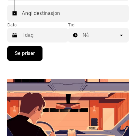
Angi destinasjon
Dato
Tid
Nå
Trykk
Se priser
på
piltast
ned
for
å
åpne
kalenderen
og
velge
en
dato.
Trykk
på
Esc-
knappen