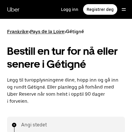
Hopp
til
Uber
Logg inn
Registrer deg
hovedinnholdet
Frankrike
>
Pays de la Loire
>
Gétigné
Bestill en tur for nå eller
senere i Gétigné
Legg til turopplysningene dine, hopp inn og gå inn
og rundt Gétigné. Eller planlegg på forhånd med
Uber Reserve når som helst i opptil 90 dager
i forveien.
Angi stedet