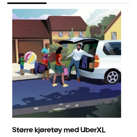
Større kjøretøy med UberXL
Gr