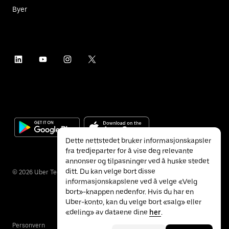
Byer
Dette nettstedet bruker informasjonskapsler
fra tredjeparter for å vise deg relevante
annonser og tilpasninger ved å huske stedet
ditt. Du kan velge bort disse
©
2026
Uber Technologies Inc.
informasjonskapslene ved å velge «Velg
bort»-knappen nedenfor. Hvis du har en
Uber-konto, kan du velge bort «salg» eller
«deling» av dataene dine
her
.
Personvern
Tilgjengelighet
Vilkår