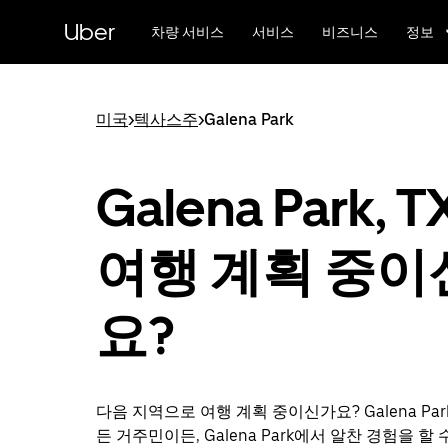
메
Uber
인
차량 서비스
서비스
비즈니스
정보
콘
텐
츠
로
미국
>
텍사스주
>
Galena Park
건
너
뛰
Galena Park, 
기
여행 계획 중이
요?
다음 지역으로 여행 계획 중이신가요? Galena Pa
든 거주민이든, Galena Park에서 알찬 경험을 할