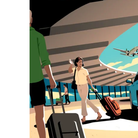
면
아
래
화
살
표
키
를
눌
러
날
짜
를
선
택
하
세
요.
캘
린
더