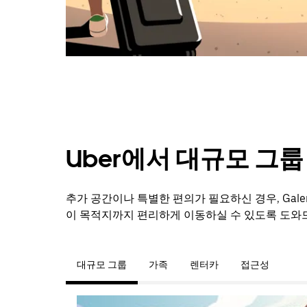
를
닫
으
려
면
Esc
키
를
누
르
세
Uber에서 대규모 그
요.
추가 공간이나 특별한 편의가 필요하신 경우, Gale
이 목적지까지 편리하게 이동하실 수 있도록 도와
대규모 그룹
가족
렌터카
접근성