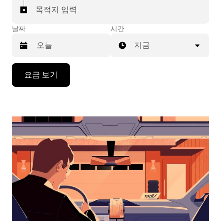
목적지 입력
날짜
시간
지금
캘
요금 보기
린
더
를
조
작
하
려
면
아
래
화
살
표
키