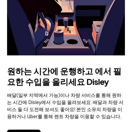
를
눌
러
날
짜
를
선
택
하
세
요.
원하는 시간에 운행하고 에서 필
캘
린
요한 수입을 올리세요 Disley
더
를
배달(일부 지역에서 가능)이나 차량 서비스를 통해 원하
닫
으
는 시간에 Disley에서 수입을 올려보세요. 배달과 차량 서
려
비스 둘 다 도전해 보셔도 좋아요! 본인 소유의 차량을 이
면
용하거나 Uber를 통해 렌트 차량을 이용할 수 있습니다.
Esc
키
를