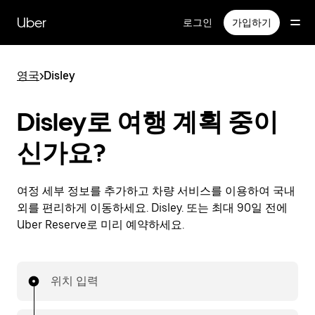
메
인
Uber
로그인
가입하기
콘
텐
츠
영국
>
Disley
로
건
너
Disley로 여행 계획 중이
뛰
기
신가요?
여정 세부 정보를 추가하고 차량 서비스를 이용하여 국내
외를 편리하게 이동하세요. Disley. 또는 최대 90일 전에
Uber Reserve로 미리 예약하세요.
위치 입력