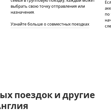
семьи в групповую поездку, каждый может
Ес
выбрать свою точку отправления или
акк
назначения.
по
нач
Узнайте больше о совместных поездках
сл
ых поездок и другие
 Англия