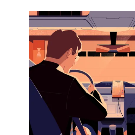
календарю
и
выбрать
дату.
Чтобы
закрыть
календарь,
нажмите
Esc.