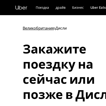
Пропустить
и
Uber
Поездка
драйв
Бизнес
Uber Eats
перейти
к
основному
содержимому
Великобритания
>
Дисли
Закажите
поездку на
сейчас или
позже в Дис