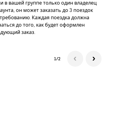
некоторых 
ли в вашей группе только один владелец
определённ
аунта, он может заказать до 3 поездок
мероприяти
 требованию. Каждая поездка должна
аться до того, как будет оформлен
Посмотреть
едующий заказ.
1/2