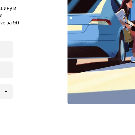
ашину и
е
ve за 90