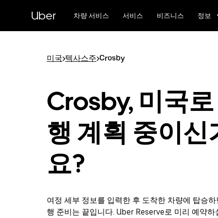
메
Uber
인
차량 서비스
서비스
비즈니스
정보
콘
텐
츠
로
미국
>
텍사스주
>
Crosby
건
너
뛰
Crosby, 미국로
기
행 계획 중이신
요?
여정 세부 정보를 입력한 후 도착한 차량에 탑승하면 
행 준비는 끝입니다. Uber Reserve로 미리 예약