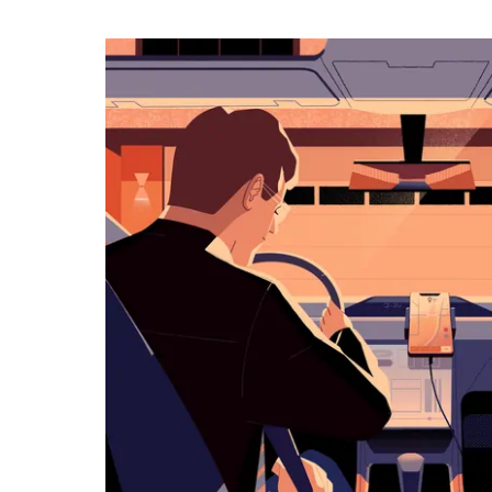
작
하
려
면
아
래
화
살
표
키
를
눌
러
날
짜
를
선
택
하
세
요.