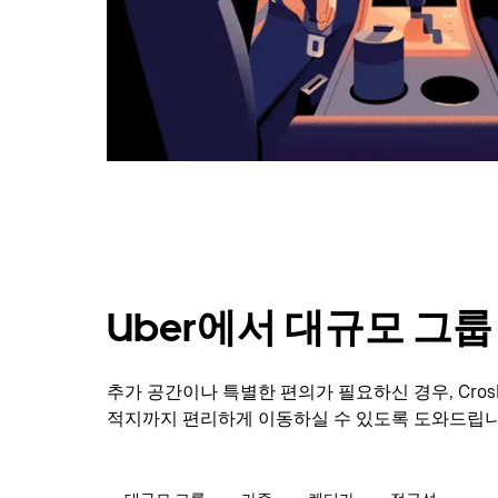
캘
린
더
를
닫
으
려
면
Esc
키
를
누
르
세
Uber에서 대규모 그
요.
추가 공간이나 특별한 편의가 필요하신 경우, Cro
적지까지 편리하게 이동하실 수 있도록 도와드립니