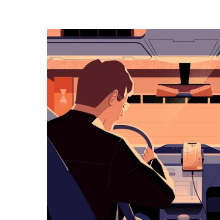
조
작
하
려
면
아
래
화
살
표
키
를
눌
러
날
짜
를
선
택
하
세