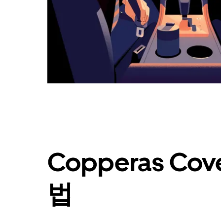
요.
캘
린
더
를
닫
으
려
면
Esc
키
를
누
르
세
Copperas C
요.
법