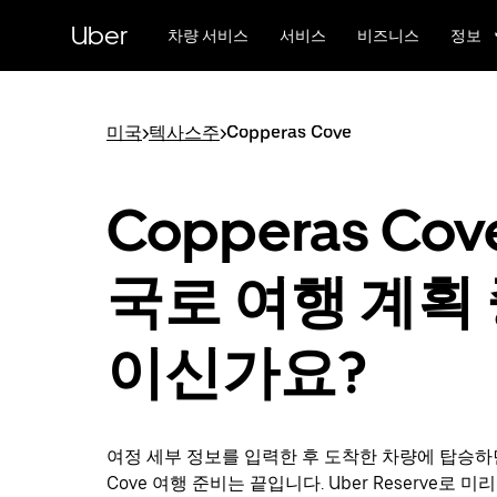
메
Uber
인
차량 서비스
서비스
비즈니스
정보
콘
텐
츠
로
미국
>
텍사스주
>
Copperas Cove
건
너
뛰
Copperas Cov
기
국로 여행 계획
이신가요?
여정 세부 정보를 입력한 후 도착한 차량에 탑승하면 
Cove 여행 준비는 끝입니다. Uber Reserve로 