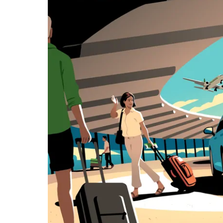
면
아
래
화
살
표
키
를
눌
러
날
짜
를
선
택
하
세
요.
캘
린
더