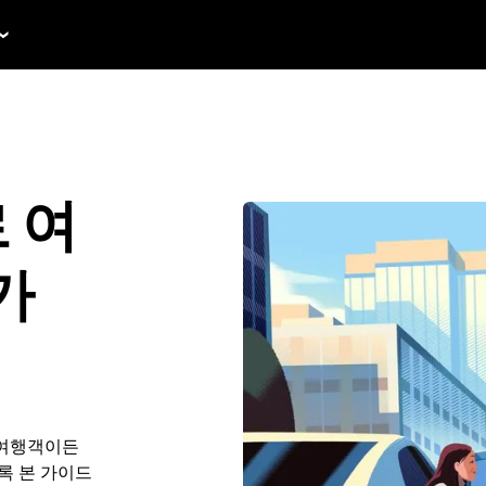
로 여
가
? 여행객이든
도록 본 가이드