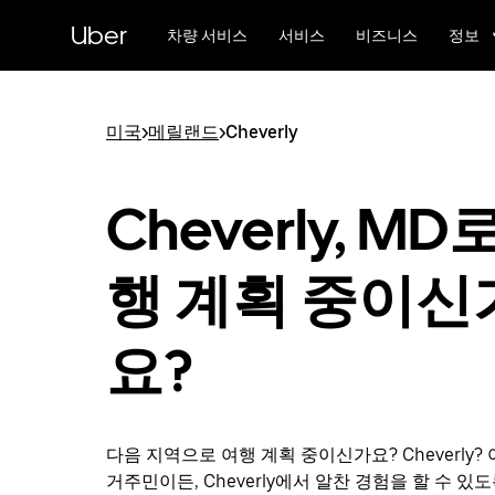
메
Uber
인
차량 서비스
서비스
비즈니스
정보
콘
텐
츠
로
미국
>
메릴랜드
>
Cheverly
건
너
뛰
Cheverly, MD
기
행 계획 중이신
요?
다음 지역으로 여행 계획 중이신가요? Cheverly
거주민이든, Cheverly에서 알찬 경험을 할 수 있