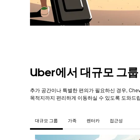
를
닫
으
려
면
Esc
키
를
누
르
세
Uber에서 대규모 그
요.
추가 공간이나 특별한 편의가 필요하신 경우, Che
목적지까지 편리하게 이동하실 수 있도록 도와드립
대규모 그룹
가족
렌터카
접근성