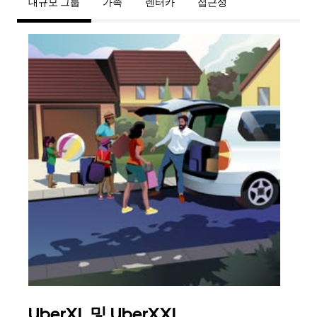
대규모 그룹
가족
렌터카
접근성
UberXL 및 UberXXL
그