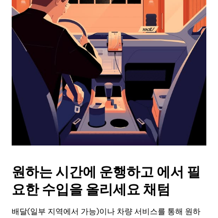
래
화
살
표
키
를
눌
러
날
짜
를
선
택
하
세
요.
원하는 시간에 운행하고 에서 필
캘
린
요한 수입을 올리세요 채텀
더
를
배달(일부 지역에서 가능)이나 차량 서비스를 통해 원하
닫