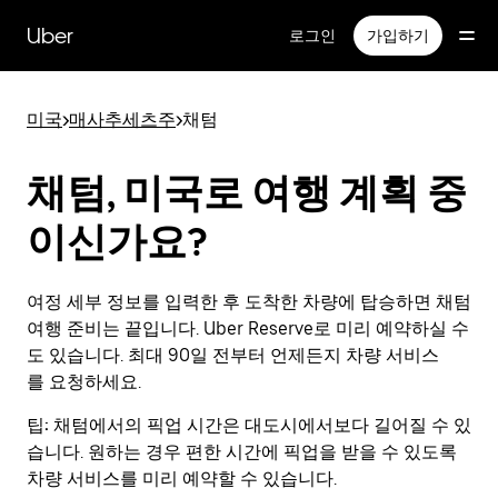
메
인
Uber
로그인
가입하기
콘
텐
츠
미국
>
매사추세츠주
>
채텀
로
건
너
채텀, 미국로 여행 계획 중
뛰
기
이신가요?
여정 세부 정보를 입력한 후 도착한 차량에 탑승하면 채텀
여행 준비는 끝입니다. Uber Reserve로 미리 예약하실 수
도 있습니다. 최대 90일 전부터 언제든지 차량 서비스
를 요청하세요.
팁:
채텀에서의 픽업 시간은 대도시에서보다 길어질 수 있
습니다. 원하는 경우 편한 시간에 픽업을 받을 수 있도록
차량 서비스를 미리 예약할 수 있습니다.