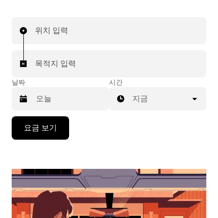
위치 입력
목적지 입력
날짜
시간
지금
캘
요금 보기
린
더
를
조
작
하
려
면
아