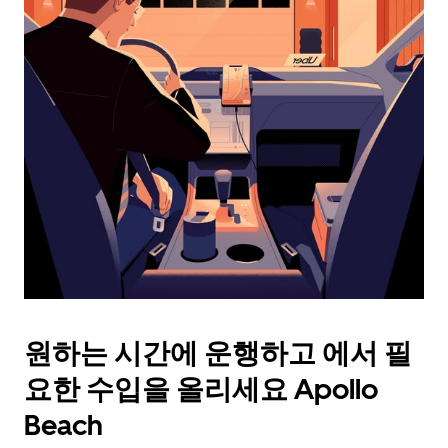
래
화
살
표
키
를
눌
러
날
짜
를
선
택
하
세
요.
원하는 시간에 운행하고 에서 필
캘
린
요한 수입을 올리세요 Apollo
더
를
Beach
닫