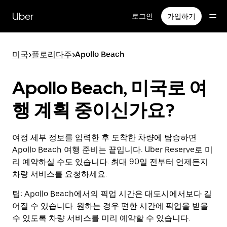
메
인
Uber
로그인
가입하기
콘
텐
츠
미국
>
플로리다주
>
Apollo Beach
로
건
너
Apollo Beach, 미국로 여
뛰
기
행 계획 중이신가요?
여정 세부 정보를 입력한 후 도착한 차량에 탑승하면
Apollo Beach 여행 준비는 끝입니다. Uber Reserve로 미
리 예약하실 수도 있습니다. 최대 90일 전부터 언제든지
차량 서비스를 요청하세요.
팁:
Apollo Beach에서의 픽업 시간은 대도시에서보다 길
어질 수 있습니다. 원하는 경우 편한 시간에 픽업을 받을
수 있도록 차량 서비스를 미리 예약할 수 있습니다.