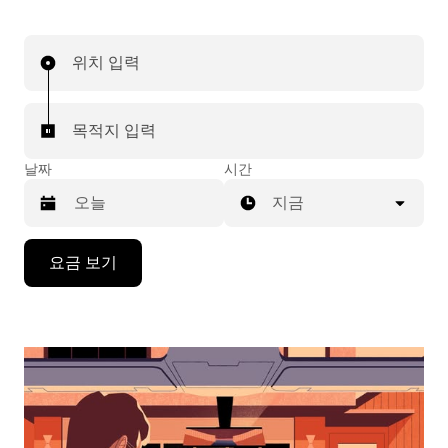
위치 입력
목적지 입력
날짜
시간
지금
캘
요금 보기
린
더
를
조
작
하
려
면
아