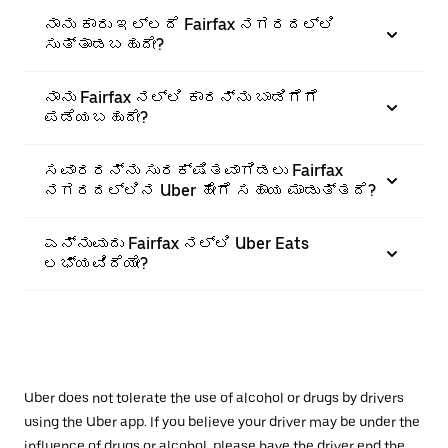
ನಾನು ಕಾರು ಇಲ್ಲದೆ Fairfax ನಗರದಲ್ಲಿ
ಸುತ್ತಾಡಬಹುದೇ?
ನಾನು Fairfax ನಲ್ಲಿ ಕಾರನ್ನು ಬಾಡಿಗೆಗೆ
ಪಡೆಯಬಹುದೇ?
ಸವಾರರನ್ನು ಸುರಕ್ಷಿತವಾಗಿಡಲು Fairfax
ನಗರದಲ್ಲಿನ Uber ಹೇಗೆ ಸಹಾಯ ಮಾಡುತ್ತದೆ?
ಎನ್ನುವುದು Fairfax ನಲ್ಲಿ Uber Eats
ಲಭ್ಯವಿದೆಯೇ?
Uber does not tolerate the use of alcohol or drugs by drivers
using the Uber app. If you believe your driver may be under the
influence of drugs or alcohol, please have the driver end the