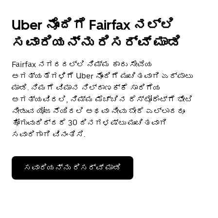
Uber ನೊಂದಿಗೆ Fairfax ನಲ್ಲಿ
ಸವಾರಿಯನ್ನು ರಿಸರ್ವ್ ಮಾಡಿ
Fairfax ನಗರದಲ್ಲಿ ನಿಮ್ಮ ಕಾರು ಸೇವೆಯ
ಅಗತ್ಯತೆಗಳಿಗೆ Uber ನೊಂದಿಗೆ ಮುಂಚಿತವಾಗಿ ಏರ್ಪಾಟು
ಮಾಡಿ. ನಿಮಗೆ ವಿಮಾನ ನಿಲ್ದಾಣಕ್ಕೆ ಸಾರಿಗೆಯ
ಅಗತ್ಯವಿರಲಿ, ನಿಮ್ಮ ಮೆಚ್ಚಿನ ರೆಸ್ಟೋರೆಂಟ್‌ಗೆ ಭೇಟಿ
ನೀಡುವ ಯೋಜನೆಯಿರಲಿ ಅಥವಾ ನೀವು ಬೇರೆ ಎಲ್ಲಾದರೂ
ಹೋಗುವುದಿದ್ದರೆ 30 ದಿನಗಳಷ್ಟು ಮುಂಚಿತವಾಗಿ
ಸವಾರಿಗಾಗಿ ವಿನಂತಿಸಿ.
ಸವಾರಿಯನ್ನು ರಿಸರ್ವ್ ಮಾಡಿ