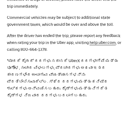
trip immediately.
Commercial vehicles may be subject to additional state
government taxes, which would be over and above the toll.
After the driver has ended the trip, please report any feedback
when rating your trip in the Uber app, visiting
help.uber.com
, or
calling 800-664-1378.
*ಮಾದರಿ ರೈಡರ್ ದರಗಳು ಸರಾಸರಿ UberX ದರಗಳಾಗಿವೆ ಮತ್ತು
ಭೂಗೋಳ, ಸಂಚಾರ ವಿಳಂಬಗಳು, ಪ್ರಚಾರಗಳು ಅಥವಾ ಇತರ
ಕಾರಣಗಳಿಂದ ಉಂಟಾಗುವ ವ್ಯತ್ಯಾಸಗಳನ್ನು
ಪ್ರತಿಬಿಂಬಿಸುವುದಿಲ್ಲ. ಸ್ಥಿರ ದರಗಳು ಮತ್ತು ಕನಿಷ್ಠ
ಶುಲ್ಕಗಳು ಅನ್ವಯಿಸಬಹುದು. ರೈಡ್‌ಗಳು ಮತ್ತು ನಿಗದಿತ
ರೈಡ್‌ಗಳ ನಿಜವಾದ ದರಗಳು ಬದಲಾಗಬಹುದು.