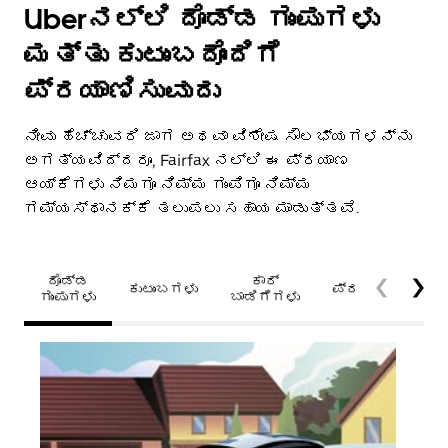
Uberನಲ್ಲಿ ದೊಡ್ಡ ಗುಂಪುಗಳು
ಮತ್ತು ಕುಟುಂಬದೊಂದಿಗೆ
ಪ್ರಯಾಣಿಸುವುದು
ನೀವು ಹೆಚ್ಚುವರಿ ಜಾಗ ಅಥವಾ ವಿಶೇಷ ಸೌಲಭ್ಯಗಳನ್ನು
ಅಗತ್ಯವಿದ್ದರೂ, Fairfax ನಲ್ಲಿ ಈ ಪ್ರಯಾಣ
ಆಯ್ಕೆಗಳು ನಿಮಗೂ ನಿಮ್ಮ ಗುಂಪಿಗೂ ನಿಮ್ಮ
ಗಮ್ಯಸ್ಥಾನಕ್ಕೆ ತಲುಪಲು ಸಹಾಯ ಮಾಡುತ್ತವೆ.
ದೊಡ್ಡ
ಕಾರ್
ಕುಟುಂಬಗಳು
ಪ್ರವೇಶಯೋಗ್ಯತೆ
ಗುಂಪುಗಳು
ಬಾಡಿಗೆಗಳು