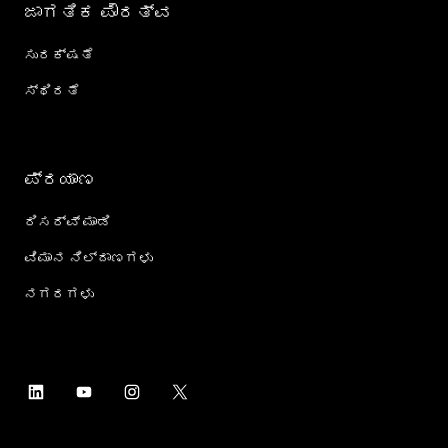
ಜಾಗತಿಕ ಪೌರತ್ವ
ಸುರಕ್ಷತೆ
ಸ್ಥಿರತೆ
ಪ್ರಯಾಣ
ರಿಸರ್ವ್ ಮಾಡಿ
ವಿಮಾನ ನಿಲ್ದಾಣಗಳು
ನಗರಗಳು