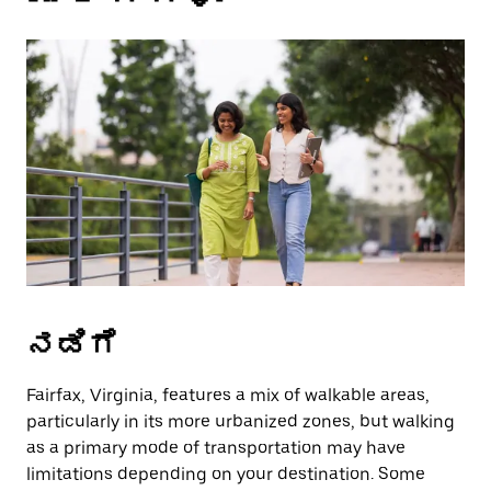
a
date.
Press
the
escape
button
to
close
the
calendar.
ನಡಿಗೆ
Fairfax, Virginia, features a mix of walkable areas,
particularly in its more urbanized zones, but walking
as a primary mode of transportation may have
limitations depending on your destination. Some