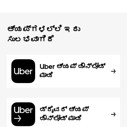
ಆ್ಯಪ್‌‌ಗಳಲ್ಲಿ ಇದು
ಸುಲಭವಾಗಿದೆ
Uber ಆ್ಯಪ್‍ ಡೌನ್‌ಲೋಡ್
ಮಾಡಿ
ಡ್ರೈವರ್ ಆ್ಯಪ್
ಡೌನ್‌ಲೋಡ್ ಮಾಡಿ