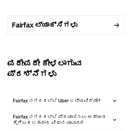
Fairfax ಟ್ಯಾಕ್ಸಿಗಳು
ಪದೇಪದೇ ಕೇಳಲಾಗುವ
ಪ್ರಶ್ನೆಗಳು
Fairfax ನಗರದಲ್ಲಿ Uber ಲಭ್ಯವಿದೆಯೇ?
Fairfax ನಗರದಲ್ಲಿ ಪ್ರಯಾಣಿಸಲು ಅತ್ಯಂತ
ಕೈಗೆಟಕಬಹುದಾದ ವಿಧಾನ ಯಾವುದು?