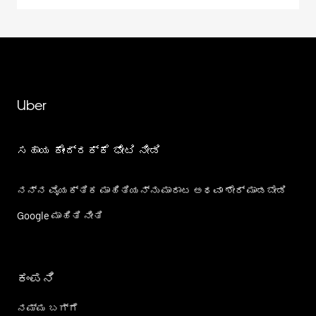
Uber
ಸಹಾಯ ಕೇಂದ್ರಕ್ಕೆ ಭೇಟಿ ನೀಡಿ
ನನ್ನ ವೈಯಕ್ತಿಕ ಮಾಹಿತಿಯನ್ನು ಮಾರಾಟ ಅಥವಾ ಶೇರ್‌ ಮಾಡಬೇಡಿ
Google ಮಾಹಿತಿ ನೀತಿ
ಕಂಪನಿ
ನಮ್ಮ ಬಗ್ಗೆ