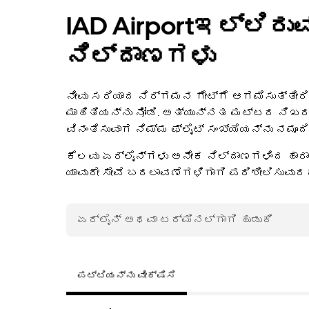
IAD Airportಇಲ್ಲಿರುವ
ನಿಲ್ದಾಣಗಳು
ನೀವು ಸರಿಯಾದ ನಿರ್ಗಮನ ಗೇಟ್‌ಗೆ ಆಗಮಿಸುತ್ತೀರಿ
ಮಾಹಿತಿಯನ್ನು ನೋಡಿ. ಅತ್ಯುನ್ನತ ಮಟ್ಟದ ನಿಖರತ
ವಿನಂತಿಸುವಾಗ ನಿಮ್ಮ ಫ್ಲೈಟ್ ಸಂಖ್ಯೆಯನ್ನು ನಮೂದಿ
ಕೆಲವು ಏರ್‌ಲೈನ್‌ಗಳು ಅನೇಕ ನಿಲ್ದಾಣಗಳಿಂದ ಹಾ
ಯಾವುದೇ ಸೇವೆ ಬದಲಾವಣೆಗಳಿಗಾಗಿ ಪರಿಶೀಲಿಸುವುದ
ಪಟ್ಟಿಯನ್ನು ವೀಕ್ಷಿಸಿ