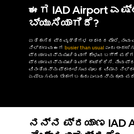
ಈಗ IAD Airport ಎಷ್
ಬ್ಯುಸಿಯಾಗಿದೆ?
ಐತಿಹಾಸಿಕ ಪ್ರವೃತ್ತಿಗಳ ಆಧಾರದ ಮೇಲೆ, ನಾವು 
ನಿಲ್ದಾಣವು ಈಗ
busier than usual
ಎಂದು ಅಂದಾಜಿಸ
ಪ್ರಯಾಣವನ್ನು ಮುಂಚಿತವಾಗಿ ಕೇಳುವ ಬಗ್ಗೆ ಪರಿ
ಪ್ರಯಾಣವನ್ನು ಮುಂಚಿತವಾಗಿ ಕಾಯ್ದಿರಿಸಿ. ನೀವು ಪ
ವಿನಂತಿಯನ್ನು ಪ್ರಾರಂಭಿಸುವ ಮೂಲಕ ವಿಮಾನ ನಿಲ್ದ
ಎಷ್ಟು ಸಮಯ ಬೇಕಾಗಬಹುದು ಎಂಬುದನ್ನು ಕೂಡ ಪರ
ನನ್ನ ಪ್ರಯಾಣ IAD Ai