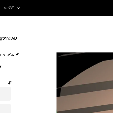
ಬಗ್ಗೆ
gton
>
IAD
ಂತರ ನಿಮಗೆ
ಿ