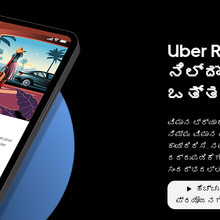
Uber R
ನಿಲ್ದ
ಒತ್ತ
ವಿಮಾನ ಟ್ರ್ಯಾಕ
ನಿಮ್ಮ ವಿಮಾನ
ಕಾಯ್ದಿರಿಸಿ. 
ರದ್ದುಪಡಿಕೆ
ಸಂದರ್ಭದಲ್ಲಿ
ಹೆಚ್ಚು
ಪ್ರಯೋಜನಗ