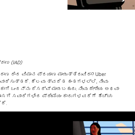
ದಾಣ (IAD)
ದಾಣ ರಿಂದ ವಿಮಾನ ಪ್ರಯಾಣ ಮಾಡುತ್ತಿರುವಿರಾ? Uber
ವಾರಿಸುತ್ತದೆ. ಕೆಲವು ತ್ವರಿತ ಹಂತಗಳಲ್ಲಿ, ನೀವು
ಗಿ ಒಂದನ್ನು ರಿಸರ್ವ್ ಮಾಡಬಹುದು. ನೀವು ದೇಶೀಯ ಅಥವಾ
ಾಸಗಿ ಸವಾರಿಗಳಿಂದ ಪ್ರೀಮಿಯಂ ಕಾರುಗಳವರೆಗೆ ಹೆಚ್ಚು
ದೆ.