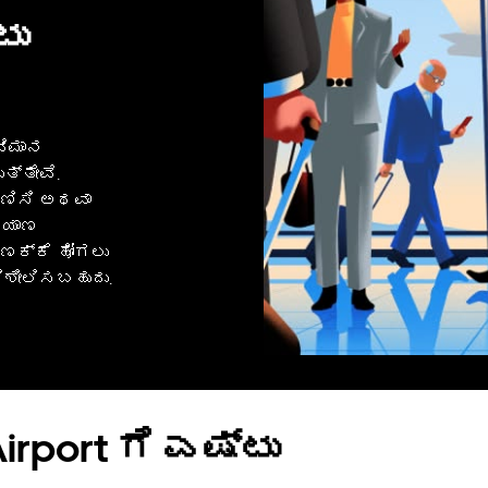
ಟು
ವಿಮಾನ
ುತ್ತೇವೆ.
ಗಣಿಸಿ ಅಥವಾ
್ರಯಾಣ
ಾಣಕ್ಕೆ ಹೋಗಲು
ಿಶೀಲಿಸಬಹುದು.
rport ಗೆ ಎಷ್ಟು