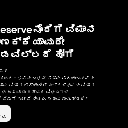
eserve‌ನೊಂದಿಗೆ ವಿಮಾನ
ಾಣಕ್ಕೆ ಯಾವುದೇ
ಡವಿಲ್ಲದೆ ಹೋಗಿ
ಿಂಗ್
 ವಿವರಗಳನ್ನು ಬಳಸಿ ನಿಮ್ಮ ಪ್ರಯಾಣವನ್ನು
ನಮ್ಮ ವಿಮಾನ ಟ್ರ್ಯಾಕಿಂಗ್ ತಂತ್ರಜ್ಞಾನವು ವಿಮಾನ
ಗಳು ಅಥವಾ ಮಹತ್ವದ ವಿಳಂಬಗಳ
 ನಿಮಗೆ ಸೂಚನೆ ನೀಡಲು ಸಹಾಯ ಮಾಡುತ್ತದೆ.*
ಳು