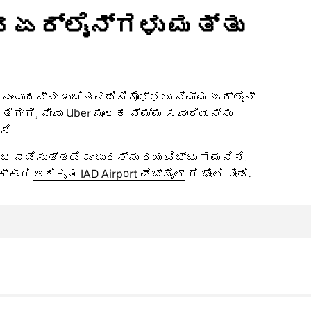
 ಏರ್‌ಲೈನ್‌ಗಳು ಮತ್ತು
 ಎಂಬುದನ್ನು ಖಚಿತಪಡಿಸಿಕೊಳ್ಳಲು ನಿಮ್ಮ ಏರ್‌ಲೈನ್
ೆಗಾಗಿ, ನೀವು Uber ಮೂಲಕ ನಿಮ್ಮ ಸವಾರಿಯನ್ನು
ಸಿ.
ರಾಟ ನಡೆಸುತ್ತವೆ ಎಂಬುದನ್ನು ದಯವಿಟ್ಟು ಗಮನಿಸಿ.
ಕ್ಕಾಗಿ
ಅಧಿಕೃತ IAD Airport ವೆಬ್‌ಸೈಟ್
ಗೆ ಭೇಟಿ ನೀಡಿ.