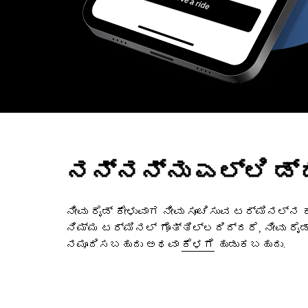
ನನ್ನನ್ನು ಎಲ್ಲಿ ಡ್
ನೀವು ರೈಡ್‌ ಕೇಳುವಾಗ ನೀವು ಸೂಚಿಸುವ ಟರ್ಮಿನಲ್‌ನ
ನಿಮ್ಮ ಟರ್ಮಿನಲ್ ಗೊತ್ತಿಲ್ಲದಿದ್ದರೆ, ನೀವು ರೈಡ
ನಮೂದಿಸಬಹುದು ಅಥವಾ
ಕೆಳಗೆ
ಹುಡುಕಬಹುದು.