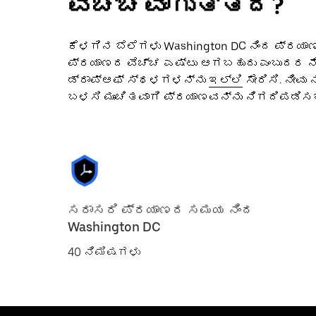
ವೆಚ್ಚವಾಗುತ್ತದೆ?
ಕೆಳಗಿನ ಬೆಲೆಗಳು Washington DC ನಿಂದ ಪ್ರಯಾ
ಪ್ರಯಾಣದ ವೆಚ್ಚ ಎಷ್ಟು ಆಗಬಹುದು ಎಂಬುದರ ನ
ಡ್ರಾಪ್‌ಆಫ್ ಸ್ಥಳಗಳನ್ನು
ಇಲ್ಲಿ
ಸೇರಿಸಿ. ನೀವು
ಬಳಸಿ ಮುಂಚಿತವಾಗಿ ಪ್ರಯಾಣವನ್ನು ನಿಗದಿಪಡಿಸಬ
ಸರಾಸರಿ ಪ್ರಯಾಣದ ಸಮಯ ನಿಂದ
Washington DC
40 ನಿಮಿಷಗಳು