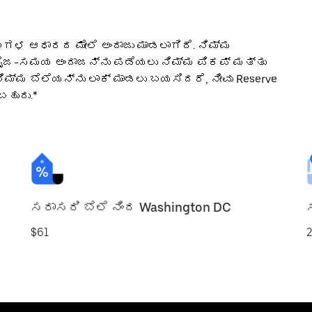
ಣಗಳ ಆಧಾರದ ಮೇಲೆ ಅಂದಾಜು ಮಾಡಲಾಗಿದೆ. ನಿಮ್ಮ
ೈಜ-ಸಮಯ ಅಂದಾಜನ್ನು ಪಡೆಯಲು ನಿಮ್ಮ ಪಿಕಪ್ ಮತ್ತು
 ನಿಮ್ಮ ಬೆಲೆಯನ್ನು ಲಾಕ್ ಮಾಡಲು ಬಯಸಿದರೆ, ನೀವು Reserve
ಹುದು.*
ಸರಾಸರಿ ಬೆಲೆ ನಿಂದ Washington DC
$61