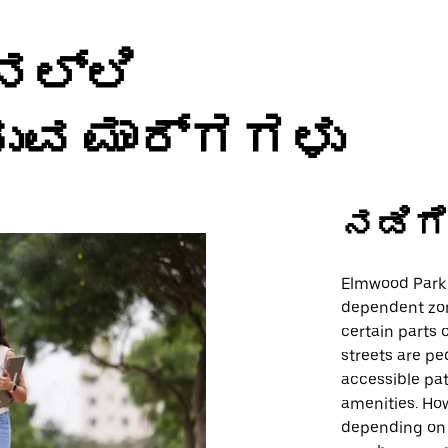
ನಲ್ಲಿ
ರುವ ಮಾರ್ಗಗಳು
ನಡಿಗ
Elmwood Park 
dependent zon
certain parts
streets are pe
accessible pat
amenities. How
depending on t