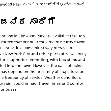
mwood Park ನಲ್ಲಿ ಕಾರು ಬಾಡಿಗೆಗಳನ್ನು ಹುಡುಕಿ
ಜನಿಕ ಸಾರಿಗೆ
 options in Elmwood Park are available through
s routes that connect the area to nearby towns
ses provide a convenient way to travel to
ike New York City and other parts of New Jersey.
cture supports commuting, with bus stops and
ted into the town. However, the ease of using
 may depend on the proximity of stops to your
he frequency of service. Weather conditions,
r rain, could impact travel times and comfort
for buses.