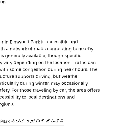
ion.
ar in Elmwood Park is accessible and
ith a network of roads connecting to nearby
 is generally available, though specific
 vary depending on the location. Traffic can
with some congestion during peak hours. The
ructure supports driving, but weather
rticularly during winter, may occasionally
fety. For those traveling by car, the area offers
essibility to local destinations and
egions.
rk ನಲ್ಲಿ ರೈಡ್‌ಗಾಗಿ ವಿನಂತಿಸಿ