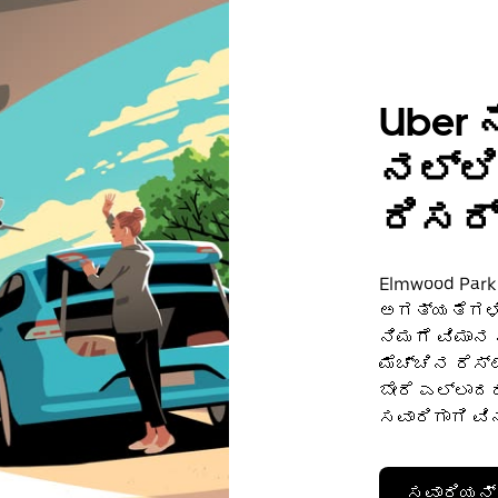
Uber ನ
ನಲ್ಲಿ
ರಿಸರ್
Elmwood Par
ಅಗತ್ಯತೆಗಳಿಗೆ 
ನಿಮಗೆ ವಿಮಾನ
ಮೆಚ್ಚಿನ ರೆಸ್ಟ
ಬೇರೆ ಎಲ್ಲಾದರ
ಸವಾರಿಗಾಗಿ ವಿನ
ಸವಾರಿಯನ್ನ