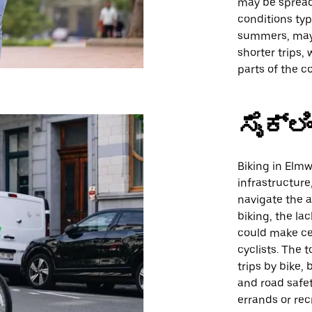
may be spread 
conditions typ
summers, may 
shorter trips,
parts of the 
ಸೈಕ್ಲಿ
Biking in Elm
infrastructure
navigate the
biking, the la
could make cer
cyclists. The 
trips by bike,
and road safet
errands or rec