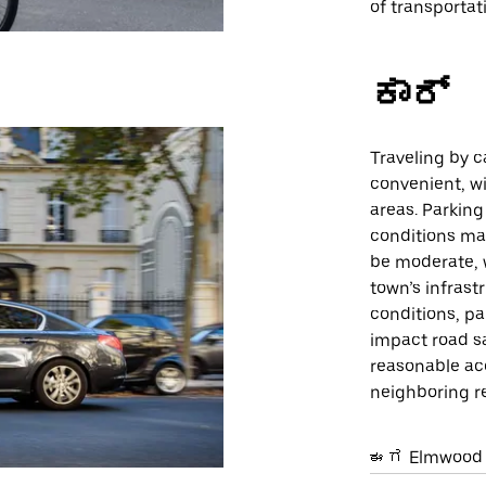
of transportat
ಕಾರ್
Traveling by c
convenient, w
areas. Parking
conditions may
be moderate, 
town’s infrast
conditions, pa
impact road sa
reasonable acc
neighboring r
ಈಗ Elmwood Pa