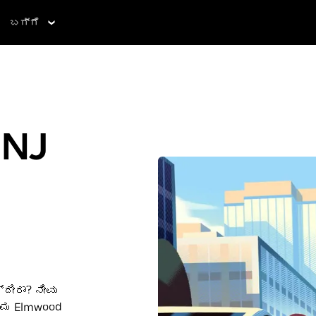
ಬಗ್ಗೆ
 NJ
ದೀರಾ? ನೀವು
್ಮ Elmwood