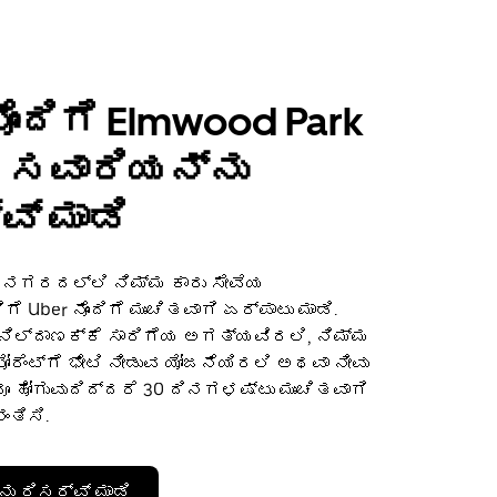
ೊಂದಿಗೆ Elmwood Park
 ಸವಾರಿಯನ್ನು
ವ್ ಮಾಡಿ
k ನಗರದಲ್ಲಿ ನಿಮ್ಮ ಕಾರು ಸೇವೆಯ
Uber ನೊಂದಿಗೆ ಮುಂಚಿತವಾಗಿ ಏರ್ಪಾಟು ಮಾಡಿ.
 ನಿಲ್ದಾಣಕ್ಕೆ ಸಾರಿಗೆಯ ಅಗತ್ಯವಿರಲಿ, ನಿಮ್ಮ
ೋರೆಂಟ್‌ಗೆ ಭೇಟಿ ನೀಡುವ ಯೋಜನೆಯಿರಲಿ ಅಥವಾ ನೀವು
ೂ ಹೋಗುವುದಿದ್ದರೆ 30 ದಿನಗಳಷ್ಟು ಮುಂಚಿತವಾಗಿ
ಂತಿಸಿ.
ು ರಿಸರ್ವ್ ಮಾಡಿ