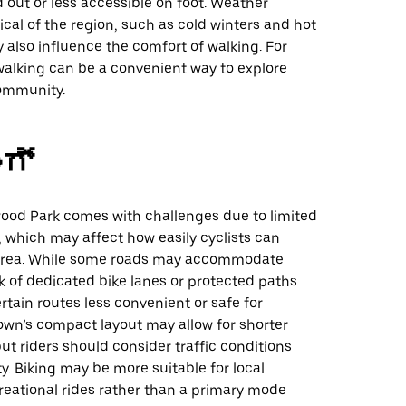
out or less accessible on foot. Weather
ical of the region, such as cold winters and hot
also influence the comfort of walking. For
 walking can be a convenient way to explore
community.
ಂಗ್
wood Park comes with challenges due to limited
, which may affect how easily cyclists can
 area. While some roads may accommodate
ck of dedicated bike lanes or protected paths
tain routes less convenient or safe for
town’s compact layout may allow for shorter
 but riders should consider traffic conditions
y. Biking may be more suitable for local
reational rides rather than a primary mode