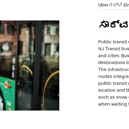
Uberನಲ್ಲಿ El
ಸಾರ್ವ
Public transit
NJ Transit bu
and cities. Bu
destinations l
The infrastru
routes integra
public transit
location and t
such as snow o
when waiting 