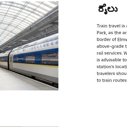
ರೈಲು
Train travel i
Park, as the ar
border of Elm
above-grade t
rail services. 
is advisable t
station’s loca
travelers shou
to train route