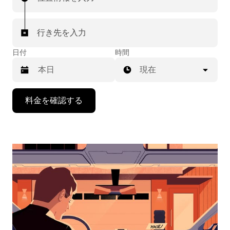
行き先を入力
日付
時間
現在
下
料金を確認する
矢
印
キ
ー
で
カ
レ
ン
ダ
ー
を
操