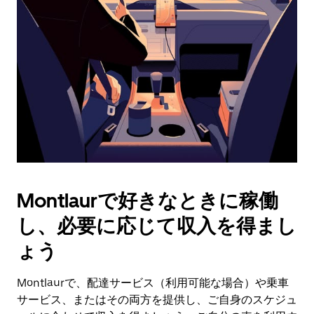
作
し、
日
付
を
選
択
し
ま
す。
ESC
ボ
タ
Montlaurで好きなときに稼働
ン
で
し、必要に応じて収入を得まし
カ
レ
ょう
ン
ダ
Montlaurで、配達サービス（利用可能な場合）や乗車
ー
サービス、またはその両方を提供し、ご自身のスケジュ
を