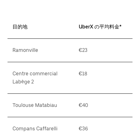
目的地
UberX の平均料金*
Ramonville
€23
Centre commercial
€18
Labège 2
Toulouse Matabiau
€40
Compans Caffarelli
€36