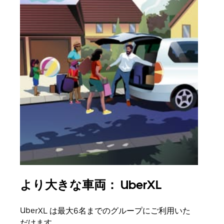
より大きな車両： UberXL
グ
UberXL は最大6名までのグループにご利用いた
友人
だけます。
自で