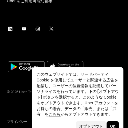
Uber をご利用可能な都市
このウェブサイトでは、サードパーティ
Cookie を使用してユーザーと関連する広告を
配信し、ユーザーの位置情報を記憶してパー
ソナライズを行っています。下の [オプトアウ
©
2026
Uber Technologies Inc.
ト] ボタンを選択すると、このような Cookie
をオプトアウトできます。Uber アカウントを
お持ちの場合、データの「販売」または「共
有」を
こちら
からオプトアウトできます。
プライバシー
アクセシビリティ
利用条件
オプトアウト
OK