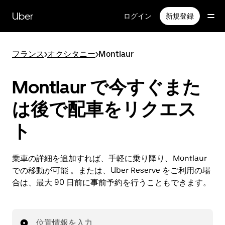
メ
イ
Uber
ログイン
新規登録
ン
コ
ン
フランス
>
オクシタニー
>
Montlaur
テ
ン
ツ
Montlaur で今すぐまた
へ
ス
は後で配車をリクエス
キ
ッ
ト
プ
乗車の詳細を追加すれば、手軽に乗り降り、Montlaur
での移動が可能 。または、Uber Reserve をご利用の場
合は、最大 90 日前に事前予約を行うこともできます。
位置情報を入力