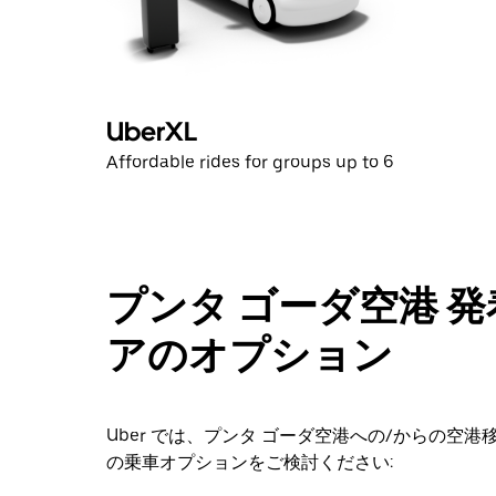
タ
ン
で
カ
レ
UberXL
ン
ダ
Affordable rides for groups up to 6
ー
を
閉
じ
ま
プンタ ゴーダ空港 
す。
アのオプション
Uber では、プンタ ゴーダ空港への/からの
の乗車オプションをご検討ください: