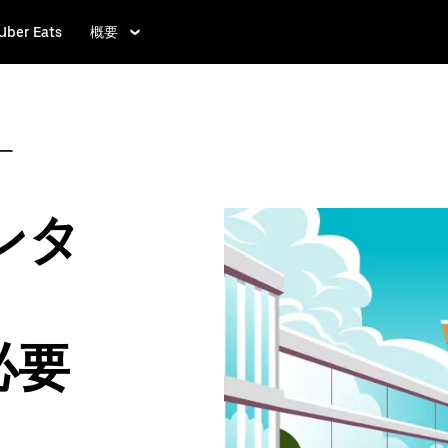
Uber Eats
概要
シー
ンタ
必要