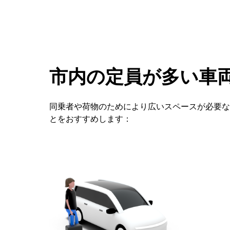
キ
ー
で
カ
レ
ン
ダ
市内の定員が多い車
ー
を
操
同乗者や荷物のためにより広いスペースが必要な
作
とをおすすめします：
し、
日
付
を
選
択
し
ま
す。
ESC
ボ