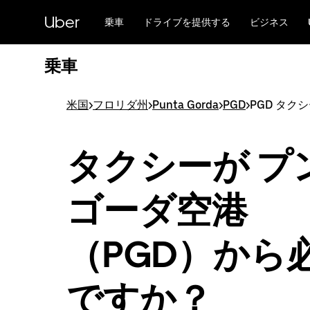
メ
Uber
イ
乗車
ドライブを提供する
ビジネス
ン
コ
乗車
ン
テ
ン
米国
>
フロリダ州
>
Punta Gorda
>
PGD
>
PGD タク
ツ
へ
ス
タクシーが プ
キ
ッ
プ
ゴーダ空港
（PGD）から
ですか？