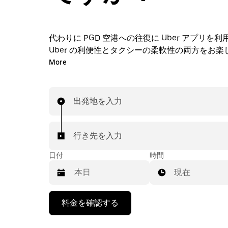
代わりに PGD 空港への往復に Uber アプリを
Uber の利便性とタクシーの柔軟性の両方をお楽
ます。アプリやオンラインでの 24 時間年中無
More
スで、オンデマンドでの急な配車リクエストも可
車前にはお手頃な事前確定料金が表示されます。
プで空港送迎の配車を依頼できます。
出発地を入力
行き先を入力
日付
時間
現在
下
料金を確認する
矢
印