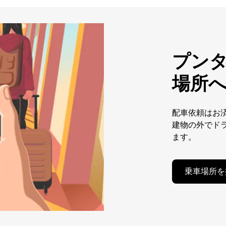
プンタ
場所
配車依頼はお
建物の外でド
ます。
乗車場所を