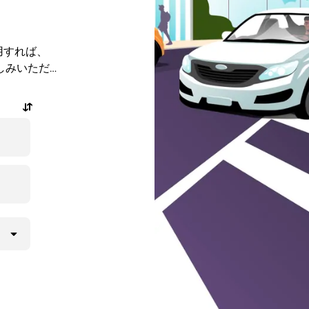
利用すれば、
しみいただけ
休の予約サービ
能です。乗
数回のタッ