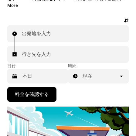
みいただけます。アプリやオンラインでの 24 時間年中
More
無休の予約サービスで、オンデマンドでの急な配車リク
エストも可能です。乗車前にはお手頃な事前確定料金が
表示されます。数回のタップで空港送迎の配車を依頼で
出発地を入力
きます。
行き先を入力
日付
時間
現在
下
料金を確認する
矢
印
キ
ー
で
カ
レ