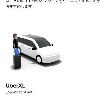
は、次のいずれかのオプションをリクエストすることを
レ
おすすめします：
ン
ダ
ー
を
閉
じ
ま
す。
UberXL
Low-cost SUVs.