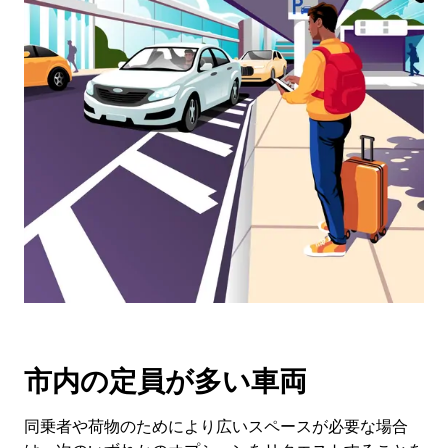
ン
ダ
ー
を
操
作
し、
日
付
を
選
択
し
ま
す。
ESC
ボ
市内の定員が多い車両
タ
ン
で
同乗者や荷物のためにより広いスペースが必要な場合
カ