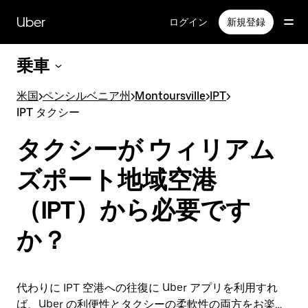
メ
イ
Uber
ログイン
新規登録
ン
コ
乗車
ン
テ
ン
米国
>
ペンシルベニア州
>
Montoursville
>
IPT
>
ツ
IPT タクシー
へ
ス
タクシーが ウィリアム
キ
ッ
ズポート地域空港
プ
（IPT）から必要です
か？
代わりに IPT 空港への往復に Uber アプリを利用すれ
ば、Uber の利便性とタクシーの柔軟性の両方をお楽し