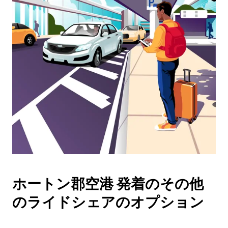
ン
ダ
ー
を
操
作
し、
日
付
を
選
択
し
ま
す。
ESC
ホートン郡空港 発着のその他
ボ
タ
のライドシェアのオプション
ン
で
カ