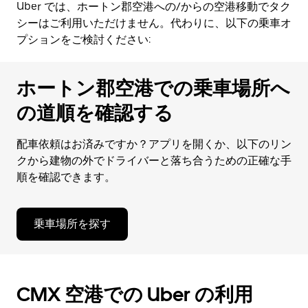
Uber では、ホートン郡空港への/からの空港移動でタク
レ
ン
シーはご利用いただけません。代わりに、以下の乗車オ
ダ
プションをご検討ください:
ー
を
閉
ホートン郡空港での乗車場所へ
じ
の道順を確認する
ま
す。
配車依頼はお済みですか？アプリを開くか、以下のリン
クから建物の外でドライバーと落ち合うための正確な手
順を確認できます。
乗車場所を探す
CMX 空港での Uber の利用