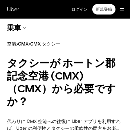
メ
イ
Uber
ログイン
新規登録
ン
コ
乗車
ン
テ
ン
空港
>
CMX
>
CMX タクシー
ツ
へ
ス
タクシーが ホートン郡
キ
ッ
記念空港 (CMX)
プ
（CMX）から必要です
か？
代わりに CMX 空港への往復に Uber アプリを利用すれ
ば、Uber の利便性とタクシーの柔軟性の両方をお楽し