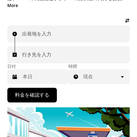
みいただけます。アプリやオンラインでの 24 時間年中
More
無休の予約サービスで、オンデマンドでの急な配車リク
エストも可能です。乗車前にはお手頃な事前確定料金が
表示されます。数回のタップで空港送迎の配車を依頼で
出発地を入力
きます。
行き先を入力
日付
時間
現在
下
料金を確認する
矢
印
キ
ー
で
カ
レ