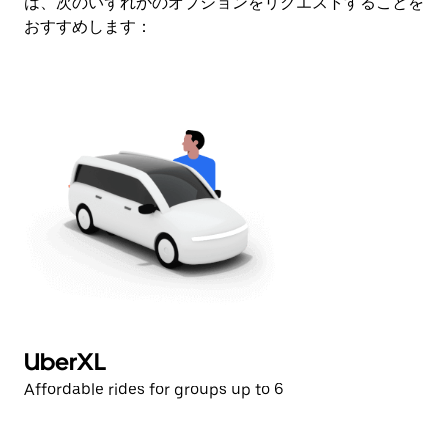
は、次のいずれかのオプションをリクエストすることを
レ
おすすめします：
ン
ダ
ー
を
閉
じ
ま
す。
UberXL
U
Affordable rides for groups up to 6
Af