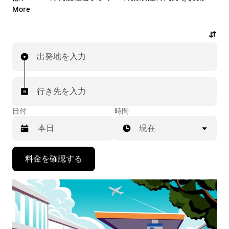
みいただけます。アプリやオンラインでの 24 時間年中
More
無休の予約サービスで、オンデマンドでの急な配車の依
頼も可能です。乗車前にはお手頃な事前確定料金が表示
されます。数回のタップで、空港送迎の配車をリクエス
出発地を入力
トできます。
行き先を入力
日付
時間
現在
下
料金を確認する
矢
印
キ
ー
で
カ
レ