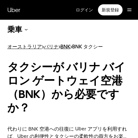
メ
イ
Uber
ログイン
新規登録
ン
コ
乗車
ン
テ
ン
オーストラリア
>
バリナ
>
BNK
>
BNK タクシー
ツ
へ
ス
タクシーが バリナ バイ
キ
ッ
ロン ゲートウェイ空港
プ
（BNK）から必要です
か？
代わりに BNK 空港への往復に Uber アプリを利用すれ
ば、Uber の利便性とタクシーの柔軟性の両方をお楽し