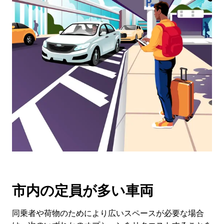
ン
ダ
ー
を
操
作
し、
日
付
を
選
択
し
ま
す。
ESC
ボ
市内の定員が多い車両
タ
ン
で
同乗者や荷物のためにより広いスペースが必要な場合
カ