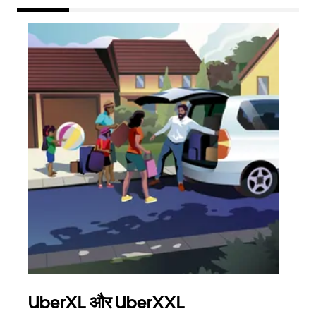
UberXL और UberXXL
समू