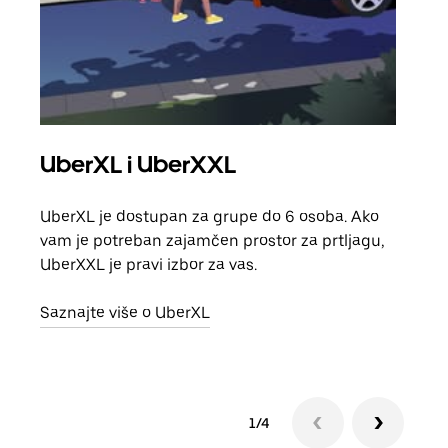
UberXL i UberXXL
Gr
UberXL je dostupan za grupe do 6 osoba. Ako
Kada 
vam je potreban zajamčen prostor za prtljagu,
grup
UberXXL je pravi izbor za vas.
vlast
Saznajte više o UberXL
Sazn
1/4