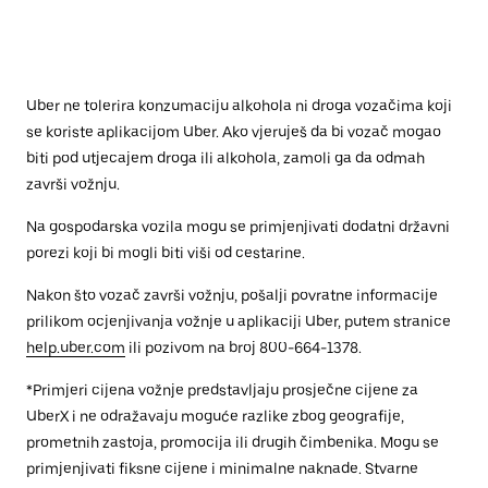
Uber ne tolerira konzumaciju alkohola ni droga vozačima koji
se koriste aplikacijom Uber. Ako vjeruješ da bi vozač mogao
biti pod utjecajem droga ili alkohola, zamoli ga da odmah
završi vožnju.
Na gospodarska vozila mogu se primjenjivati dodatni državni
porezi koji bi mogli biti viši od cestarine.
Nakon što vozač završi vožnju, pošalji povratne informacije
prilikom ocjenjivanja vožnje u aplikaciji Uber, putem stranice
help.uber.com
ili pozivom na broj 800-664-1378.
*Primjeri cijena vožnje predstavljaju prosječne cijene za
UberX i ne odražavaju moguće razlike zbog geografije,
prometnih zastoja, promocija ili drugih čimbenika. Mogu se
primjenjivati fiksne cijene i minimalne naknade. Stvarne