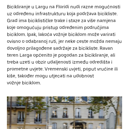
Bicikliranje u Largu na Floridi nudi razne mogućnosti
uz određenu infrastrukturu koja podržava bicikliste.
Grad ima biciklističke trake i staze za više namjena
koje omogućuju pristup određenim područjima
biciklom. Ipak, lakoća vožnje biciklom može varirati
ovisno o odabranoj ruti, jer neke ceste možda nemaju
dovoljno prilagođene sadržaje za bicikliste. Ravan
teren Larga općenito je pogodan za bicikliranje, ali
treba uzeti u obzir udaljenosti između odredišta i
prometne uvjete. Vremenski uvjeti, poput vrućine ili
kiše, također mogu utjecati na udobnost
vožnje biciklom.