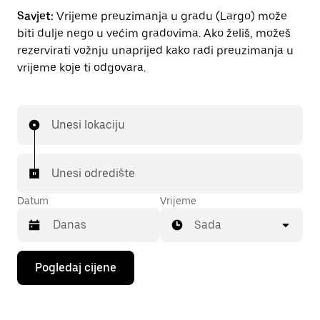
Savjet:
Vrijeme preuzimanja u gradu (Largo) može
biti dulje nego u većim gradovima. Ako želiš, možeš
rezervirati vožnju unaprijed kako radi preuzimanja u
vrijeme koje ti odgovara.
Unesi lokaciju
Unesi odredište
Datum
Vrijeme
Sada
Pritisni
Pogledaj cijene
tipku
sa
strelicom
prema