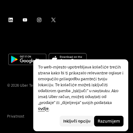
To web-mjesto upotrebljava kolačiće trećih
strana kako bi ti prikazalo relevantne oglase i
omogućilo prilagodbu pamteći tvoju
lokaciju. Te kolačiće možeš isključiti
©
2026
Uber Technologies Inc.
odabirom gumba „Isključi” u nastavku. Ako
imaš Uber račun, možeš odustati od
„prodaje” ili „dijeljenja” svojih podataka
ovdje
.
Privatnost
Pristupačnost
Uvjeti
Isključi opciju
Razumijem