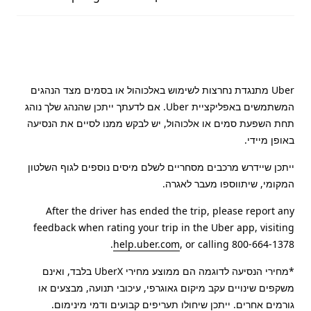
Uber מתנגדת נחרצות לשימוש באלכוהול או בסמים מצד הנהגים
המשתמשים באפליקציית Uber. אם לדעתך ייתכן שהנהג שלך נוהג
תחת השפעת סמים או אלכוהול, יש לבקש ממנו לסיים את הנסיעה
באופן מיידי.
ייתכן שיידרש מרכבים מסחריים לשלם מיסים נוספים לגוף השלטון
המקומי, שיתווספו מעבר לאגרה.
After the driver has ended the trip, please report any
feedback when rating your trip in the Uber app, visiting
help.uber.com
, or calling 800-664-1378.
*מחירי הנסיעה לדוגמה הם ממוצע מחירי UberX בלבד, ואינם
משקפים שינויים עקב מיקום גאוגרפי, עיכובי תנועה, מבצעים או
גורמים אחרים. ייתכן שיחולו תעריפים קבועים ודמי מינימום.