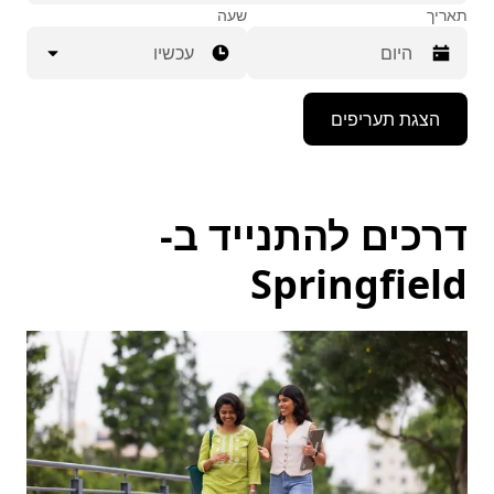
תאריך
שעה
עכשיו
יש
הצגת תעריפים
ללחוץ
על
מקש
החץ
למטה
דרכים להתנייד ב-
כדי
לפתוח
את
Springfield
לוח
השנה
ולבחור
תאריך.
יש
ללחוץ
על
המקש
Esc
כדי
לסגור