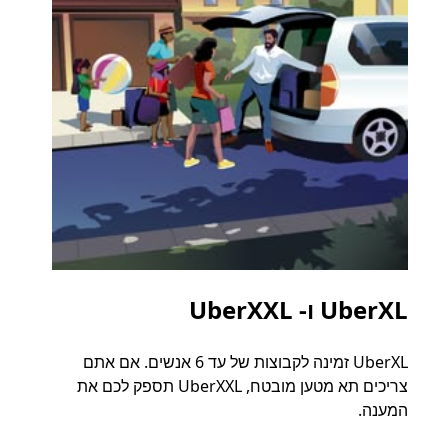
UberXL ו- UberXXL
נסי
UberXL זמינה לקבוצות של עד 6 אנשים. אם אתם
כאשר 
צריכים תא מטען מובטח, UberXXL תספק לכם את
קבוצת
המענה.
ההורד