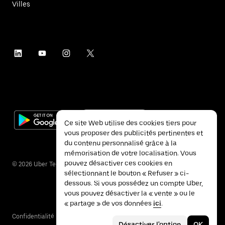
Villes
Ce site Web utilise des cookies tiers pour
vous proposer des publicités pertinentes et
du contenu personnalisé grâce à la
mémorisation de votre localisation. Vous
pouvez désactiver ces cookies en
©
2026
Uber Technologies Inc.
sélectionnant le bouton « Refuser » ci-
dessous. Si vous possédez un compte Uber,
vous pouvez désactiver la « vente » ou le
« partage » de vos données
ici
.
Confidentialité
Accessibilité
Conditions
Désactiver l'option
OK