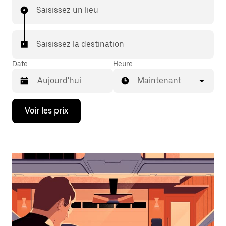
Saisissez un lieu
Saisissez la destination
Date
Heure
Maintenant
Appuyez
Voir les prix
sur
la
flèche
vers
le
bas
pour
ouvrir
le
calendrier
et
sélectionner
une