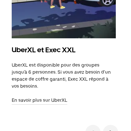
UberXL et Exec XXL
Tra
UberXL est disponible pour des groupes
Lors
jusqu'à 6 personnes. Si vous avez besoin d'un
de v
espace de coffre garanti, Exec XXL répond à
peut
vos besoins.
ou s
En savoir plus sur UberXL
En sa