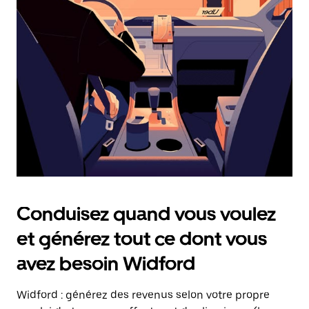
date.
Appuyez
sur
la
touche
Échap
pour
fermer
le
calendrier.
Conduisez quand vous voulez
et générez tout ce dont vous
avez besoin Widford
Widford : générez des revenus selon votre propre