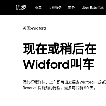
跳
优步
乘车
接载服务
商务
Uber Eats 优食
至
主
要
内
英国
>
Widford
容
现在或稍后在
Widford叫车
添加行程详情，上车即可出发探索Widford。或者通
Reserve 提前预约行程，最多可提前 90 天。