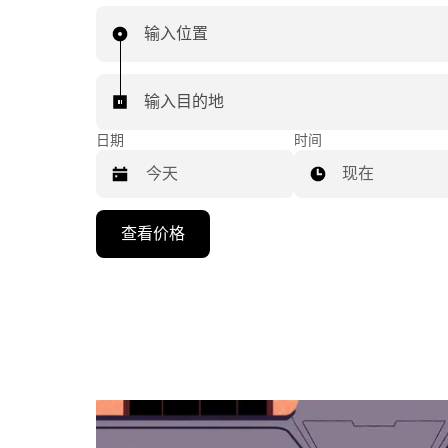
输入位置
输入目的地
日期
时间
现在
按
查看价格
向
下
箭
头
键
可
浏
览
日