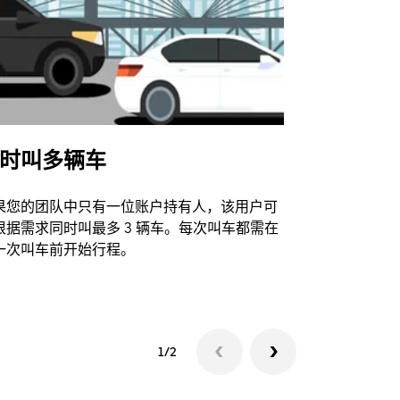
时叫多辆车
Uber Shu
果您的团队中只有一位账户持有人，该用户可
我们的班车
根据需求同时叫最多 3 辆车。每次叫车都需在
动场馆。
一次叫车前开始行程。
查看接驳车
1/2