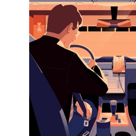
历
并
选
择
日
期。
按
退
出
键
可
关
闭
日
历。