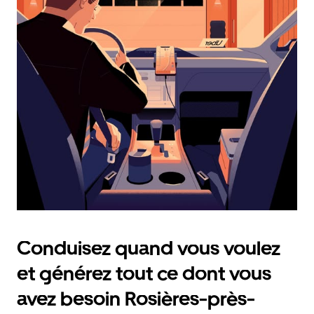
et
sélectionner
une
date.
Appuyez
sur
la
touche
Échap
pour
fermer
le
calendrier.
Conduisez quand vous voulez
et générez tout ce dont vous
avez besoin Rosières-près-