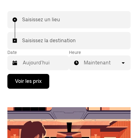
Saisissez un lieu
Saisissez la destination
Date
Heure
Maintenant
Appuyez
Voir les prix
sur
la
flèche
vers
le
bas
pour
ouvrir
le
calendrier