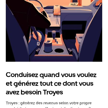
date.
Appuyez
sur
la
touche
Échap
pour
fermer
le
calendrier.
Conduisez quand vous voulez
et générez tout ce dont vous
avez besoin Troyes
Troyes : générez des revenus selon votre propre