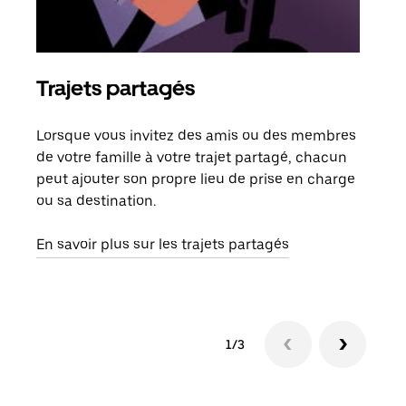
Trajets partagés
Co
Lorsque vous invitez des amis ou des membres
S'il
de votre famille à votre trajet partagé, chacun
votr
peut ajouter son propre lieu de prise en charge
jusq
ou sa destination.
doit
dem
En savoir plus sur les trajets partagés
1/3