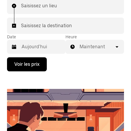
Saisissez un lieu
Saisissez la destination
Date
Heure
Maintenant
Appuyez
Voir les prix
sur
la
flèche
vers
le
bas
pour
ouvrir
le
calendrier
et
sélectionner
une