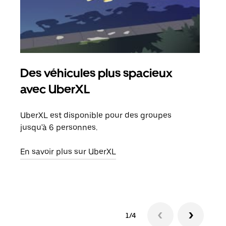
Des véhicules plus spacieux
Tra
avec UberXL
Lors
de v
UberXL est disponible pour des groupes
peut
jusqu'à 6 personnes.
ou s
En savoir plus sur UberXL
En sa
1/4