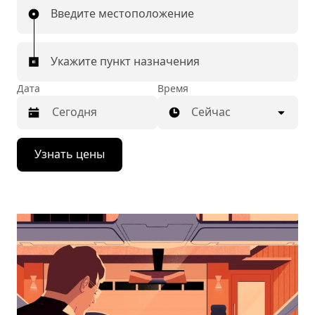
Введите местоположение
Укажите пункт назначения
Дата
Время
Сейчас
Нажмите
Узнать цены
стрелку
вниз,
чтобы
перейти
к
календарю
и
выбрать
дату.
Чтобы
закрыть
календарь,
нажмите