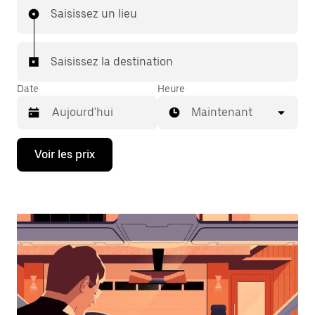
Saisissez un lieu
Saisissez la destination
Date
Heure
Maintenant
Appuyez
Voir les prix
sur
la
flèche
vers
le
bas
pour
ouvrir
le
calendrier
et
sélectionner
une