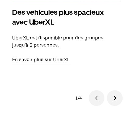
Des véhicules plus spacieux
Tra
avec UberXL
Lors
de v
UberXL est disponible pour des groupes
peut
jusqu'à 6 personnes.
ou s
En savoir plus sur UberXL
En sa
1/4