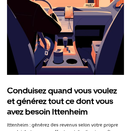
date.
Appuyez
sur
la
touche
Échap
pour
fermer
le
calendrier.
Conduisez quand vous voulez
et générez tout ce dont vous
avez besoin Ittenheim
Ittenheim : générez des revenus selon votre propre