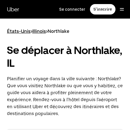
Passer
au
Uber
Se connecter
S'inscrire
contenu
principal
États-Unis
>
Illinois
>
Northlake
Se déplacer à Northlake,
IL
Planifier un voyage dans la ville suivante : Northlake?
Que vous visitiez Northlake ou que vous y habitiez, ce
guide vous aidera à profiter pleinement de votre
expérience. Rendez-vous à l'hôtel depuis l'aéroport
en utilisant Uber et découvrez des itinéraires et des
destinations populaires.