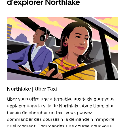
d'explorer Northlake
Northlake | Uber Taxi
T
Uber vous offre une alternative aux taxis pour vous
Lo
déplacer dans la ville de Northlake. Avec Uber, plus
ab
besoin de chercher un taxi, vous pouvez
él
commander des courses à la demande à n'importe
quel moment. Commandez une course pour vous
En