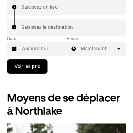
Saisissez un lieu
Saisissez la destination
Date
Heure
Maintenant
Appuyez
Voir les prix
sur
la
flèche
vers
le
Moyens de se déplacer
bas
pour
ouvrir
à Northlake
le
calendrier
et
sélectionner
une