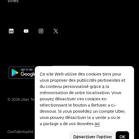
Villes
Ce site Web utilise des cookies tiers pour
vous proposer des publicités pertinentes et
du contenu personnalisé grâce à la
mémorisation de votre localisation. Vous
pouvez désactiver ces cookies en
©
2026
Uber Technologies Inc.
sélectionnant le bouton « Refuser » ci-
dessous. Si vous possédez un compte Uber,
vous pouvez désactiver la « vente » ou le
« partage » de vos données
ici
.
Confidentialité
Accessibilité
Conditions
Désactiver l'option
OK