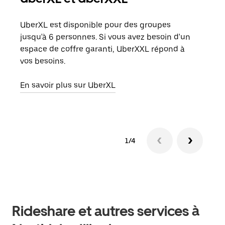
UberXL est disponible pour des groupes
Lors
jusqu'à 6 personnes. Si vous avez besoin d'un
de v
espace de coffre garanti, UberXXL répond à
peut
vos besoins.
ou s
En savoir plus sur UberXL
En sa
1/4
Rideshare et autres services à