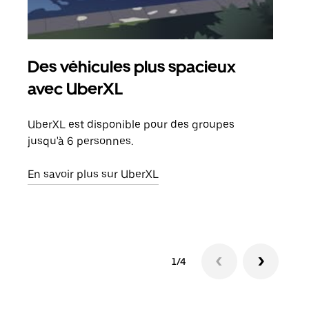
Des véhicules plus spacieux
Tra
avec UberXL
Lors
de v
UberXL est disponible pour des groupes
peut
jusqu'à 6 personnes.
ou s
En savoir plus sur UberXL
En sa
1/4