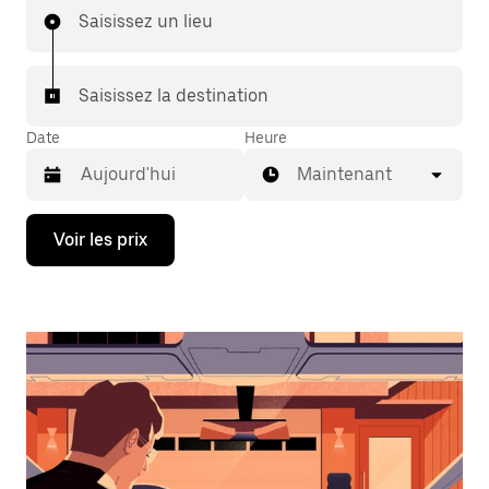
Saisissez un lieu
Saisissez la destination
Date
Heure
Maintenant
Appuyez
Voir les prix
sur
la
flèche
vers
le
bas
pour
ouvrir
le
calendrier
et
sélectionner
une