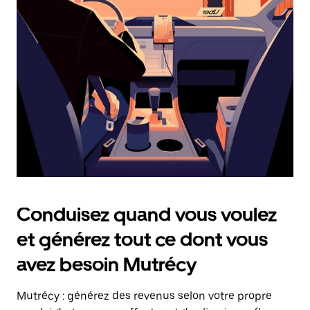
date.
Appuyez
sur
la
touche
Échap
pour
fermer
le
calendrier.
Conduisez quand vous voulez
et générez tout ce dont vous
avez besoin Mutrécy
Mutrécy : générez des revenus selon votre propre