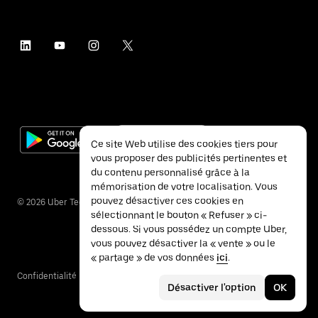
Ce site Web utilise des cookies tiers pour
vous proposer des publicités pertinentes et
du contenu personnalisé grâce à la
mémorisation de votre localisation. Vous
pouvez désactiver ces cookies en
©
2026
Uber Technologies Inc.
sélectionnant le bouton « Refuser » ci-
dessous. Si vous possédez un compte Uber,
vous pouvez désactiver la « vente » ou le
« partage » de vos données
ici
.
Confidentialité
Accessibilité
Conditions
Désactiver l'option
OK