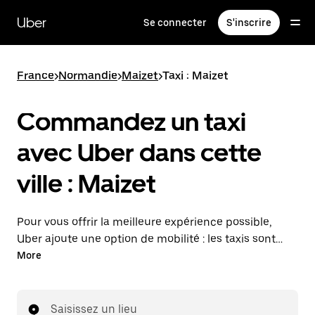
Passer
au
Uber
Se connecter
S'inscrire
contenu
principal
France
>
Normandie
>
Maizet
>
Taxi : Maizet
Commandez un taxi
avec Uber dans cette
ville : Maizet
Pour vous offrir la meilleure expérience possible,
Uber ajoute une option de mobilité : les taxis sont
maintenant disponibles dans l'application. Uber Taxi :
More
un taxi quand vous en avez besoin.
Saisissez un lieu