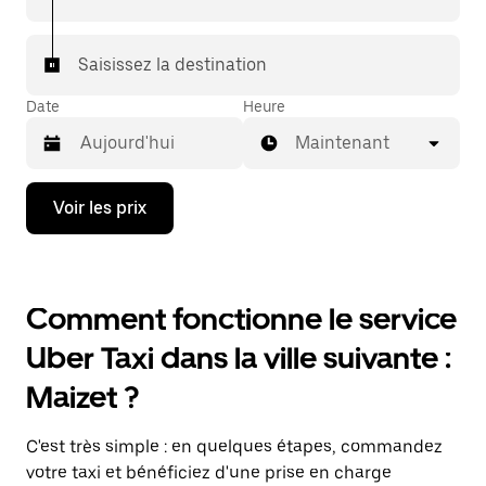
Saisissez la destination
Date
Heure
Maintenant
Appuyez
Voir les prix
sur
la
flèche
vers
le
Comment fonctionne le service
bas
pour
Uber Taxi dans la ville suivante :
ouvrir
le
Maizet ?
calendrier
et
sélectionner
C'est très simple : en quelques étapes, commandez
une
date.
votre taxi et bénéficiez d'une prise en charge