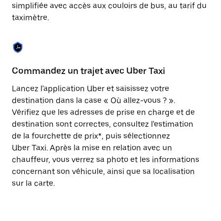
Appuyez
simplifiée avec accès aux couloirs de bus, au tarif du
sur
taximètre.
la
touche
Échap
pour
fermer
le
Commandez un trajet avec Uber Taxi
C
calendrier.
Lancez l'application Uber et saisissez votre
Av
destination dans la case « Où allez-vous ? ».
vé
Vérifiez que les adresses de prise en charge et de
l'
destination sont correctes, consultez l'estimation
Vo
de la fourchette de prix*, puis sélectionnez
l'
Uber Taxi. Après la mise en relation avec un
po
chauffeur, vous verrez sa photo et les informations
au
concernant son véhicule, ainsi que sa localisation
sur la carte.