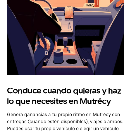
el
botón
de
escape
para
cerrar
el
calendario.
Conduce cuando quieras y haz
lo que necesites en Mutrécy
Genera ganancias a tu propio ritmo en Mutrécy con
entregas (cuando estén disponibles), viajes o ambos.
Puedes usar tu propio vehículo o elegir un vehículo