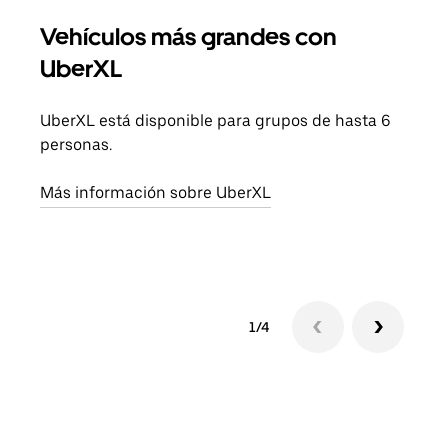
Vehículos más grandes con
Via
UberXL
Cuan
viaj
UberXL está disponible para grupos de hasta 6
prop
personas.
Obté
Más información sobre UberXL
1/4