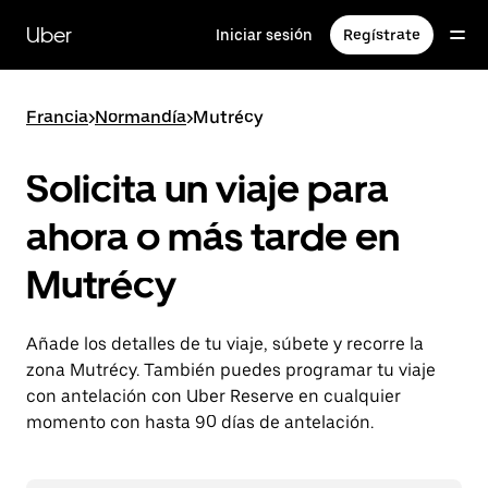
Ir
al
Uber
Iniciar sesión
Regístrate
contenido
principal
Francia
>
Normandía
>
Mutrécy
Solicita un viaje para
ahora o más tarde en
Mutrécy
Añade los detalles de tu viaje, súbete y recorre la
zona Mutrécy. También puedes programar tu viaje
con antelación con Uber Reserve en cualquier
momento con hasta 90 días de antelación.