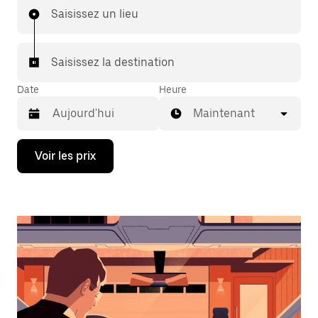
Saisissez un lieu
Saisissez la destination
Date
Heure
Maintenant
Appuyez
Voir les prix
sur
la
flèche
vers
le
bas
pour
ouvrir
le
calendrier
et
sélectionner
une