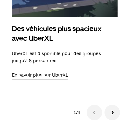
Des véhicules plus spacieux
Tra
avec UberXL
Lors
de v
UberXL est disponible pour des groupes
peut
jusqu'à 6 personnes.
ou s
En savoir plus sur UberXL
En sa
1/4