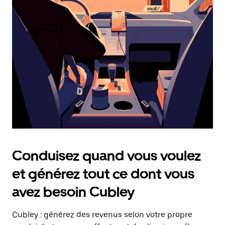
date.
Appuyez
sur
la
touche
Échap
pour
fermer
le
calendrier.
Conduisez quand vous voulez
et générez tout ce dont vous
avez besoin Cubley
Cubley : générez des revenus selon votre propre