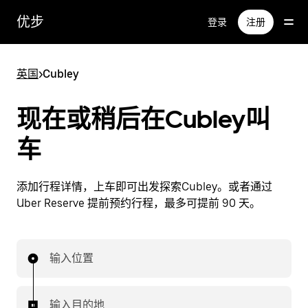
跳
优步
登录
注册
至
主
要
英国
>
Cubley
内
容
现在或稍后在Cubley叫
车
添加行程详情，上车即可出发探索Cubley。或者通过
Uber Reserve 提前预约行程，最多可提前 90 天。
输入位置
输入目的地