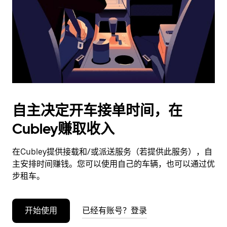
日
期。
按
退
出
键
可
关
闭
自主决定开车接单时间，在
日
Cubley赚取收入
历。
在Cubley提供接载和/或派送服务（若提供此服务），自
主安排时间赚钱。您可以使用自己的车辆，也可以通过优
步租车。
开始使用
已经有账号？登录