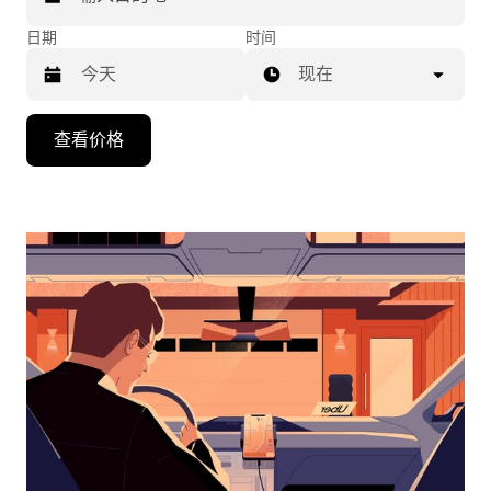
日期
时间
现在
按
查看价格
向
下
箭
头
键
可
浏
览
日
历
并
选
择