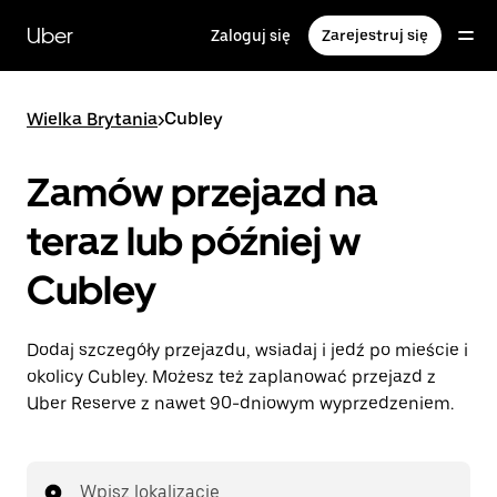
Przejdź
do
Uber
Zaloguj się
Zarejestruj się
głównej
zawartości
Wielka Brytania
>
Cubley
Zamów przejazd na
teraz lub później w
Cubley
Dodaj szczegóły przejazdu, wsiadaj i jedź po mieście i
okolicy Cubley. Możesz też zaplanować przejazd z
Uber Reserve z nawet 90-dniowym wyprzedzeniem.
Wpisz lokalizację