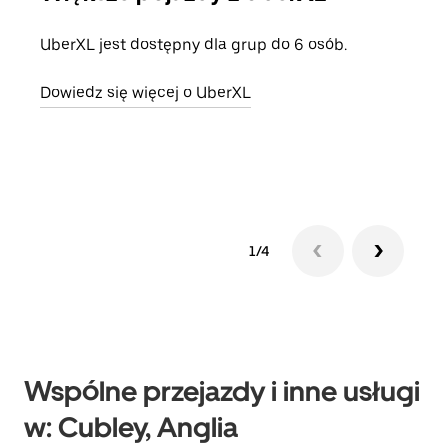
UberXL jest dostępny dla grup do 6 osób.
Gdy 
prze
Dowiedz się więcej o UberXL
doda
Dowi
1/4
Wspólne przejazdy i inne usługi
w: Cubley, Anglia