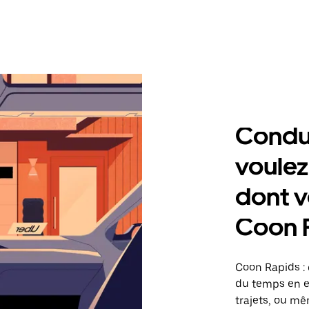
Condu
voulez
dont v
Coon 
Coon Rapids :
du temps en ef
trajets, ou mê