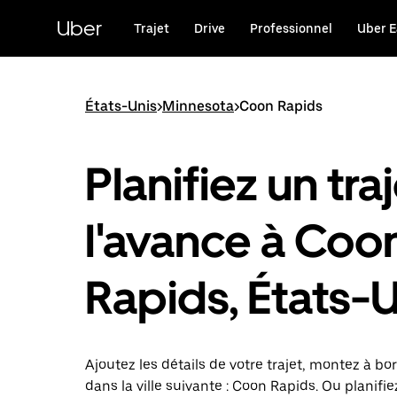
Passer
au
Uber
Trajet
Drive
Professionnel
Uber E
contenu
principal
États-Unis
>
Minnesota
>
Coon Rapids
Planifiez un traj
l'avance à Coo
Rapids, États-U
Ajoutez les détails de votre trajet, montez à bor
dans la ville suivante : Coon Rapids. Ou planifie