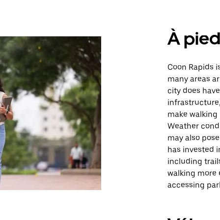
À pie
Coon Rapids is 
many areas ar
city does have
infrastructure
make walking l
Weather condi
may also pose 
has invested i
including tra
walking more e
accessing par