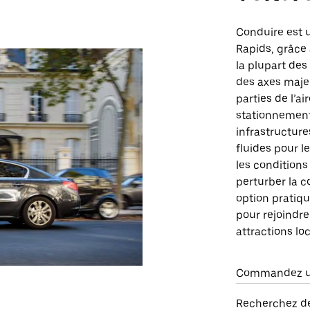
Conduire est 
Rapids, grâce 
la plupart des
des axes maje
parties de l’ai
stationnement
infrastructure
fluides pour l
les condition
perturber la c
option pratiq
pour rejoindre
attractions loc
Commandez un
Recherchez de