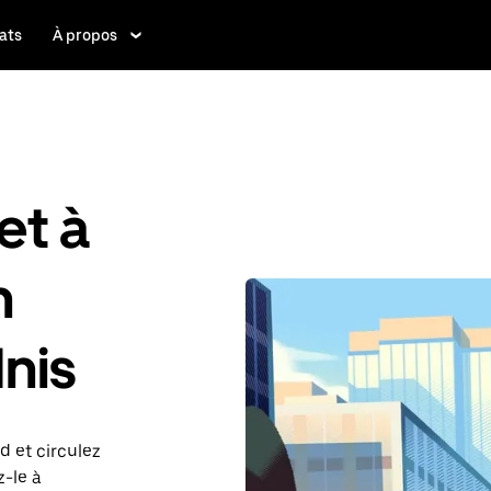
ats
À propos
et à
n
nis
d et circulez
z-le à