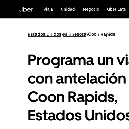
Ir
al
Uber
Viaja
unidad
Negocio
Uber Eats
contenido
principal
Estados Unidos
>
Minnesota
>
Coon Rapids
Programa un vi
con antelación
Coon Rapids,
Estados Unido