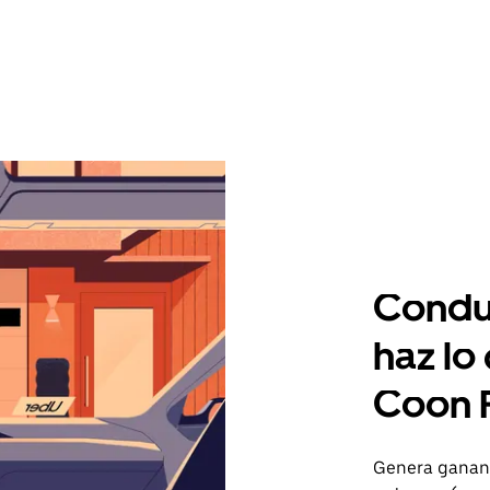
Condu
haz lo
Coon 
Genera gananc