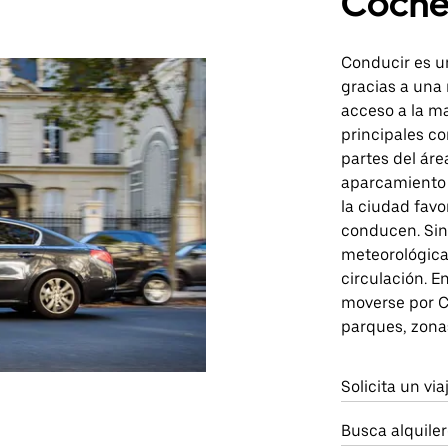
Coch
Conducir es u
gracias a una 
acceso a la ma
principales co
partes del áre
aparcamiento s
la ciudad fav
conducen. Sin
meteorológica
circulación. E
moverse por C
parques, zonas
Solicita un vi
Busca alquile