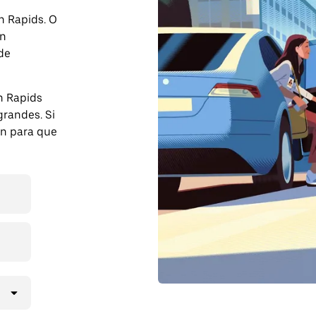
n Rapids. O
on
 de
n Rapids
randes. Si
ón para que