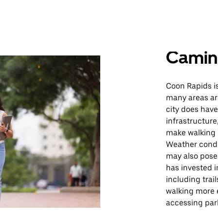
Camin
Coon Rapids is 
many areas ar
city does have
infrastructure
make walking l
Weather condi
may also pose 
has invested i
including tra
walking more e
accessing par