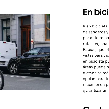
En bic
Ir en biciclet
de senderos y
por determina
rutas regional
Rapids, que o
vistas para ci
en bicicleta p
áreas puede ha
distancias más
opción para tr
recomienda pla
garantizar un 