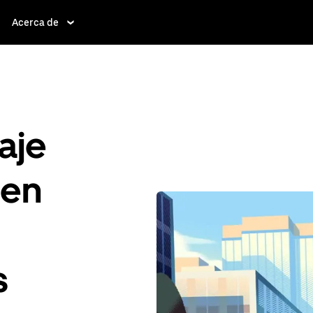
Acerca de
aje
 en
s